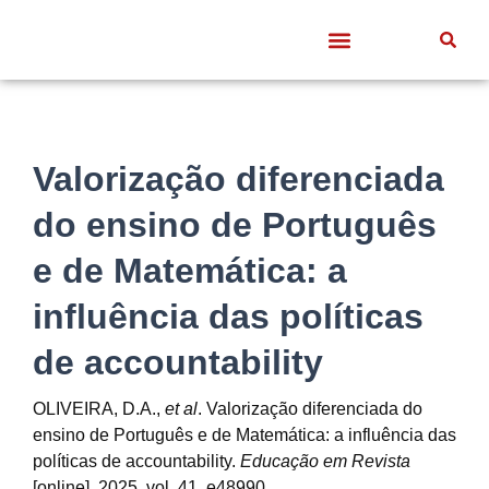
Quem somos
Frentes de Trabalho
Divulgação Científica
Entre Docentes
Valorização diferenciada
do ensino de Português
e de Matemática: a
influência das políticas
de accountability
OLIVEIRA, D.A.,
et al
. Valorização diferenciada do
ensino de Português e de Matemática: a influência das
políticas de accountability.
Educação em Revista
[online]. 2025, vol. 41, e48990