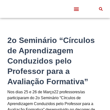
Quem somos
Frentes de Trabalho
Divulgação Científica
Entre Docentes
2o Seminário “Círculos
de Aprendizagem
Conduzidos pelo
Professor para a
Avaliação Formativa”
Nos dias 25 e 26 de Março22 professores/as
participaram do 2o Seminário “Círculos de
Aprendizagem Conduzidos pelo Professor para a
Avaliação Formativa” desenvolvido no decorrer de