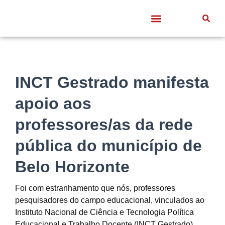
Quem somos
Frentes de Trabalho
Divulgação Científica
Entre Docentes
INCT Gestrado manifesta
apoio aos
professores/as da rede
pública do município de
Belo Horizonte
Foi com estranhamento que nós, professores
pesquisadores do campo educacional, vinculados ao
Instituto Nacional de Ciência e Tecnologia Política
Educacional e Trabalho Docente (INCT Gestrado),