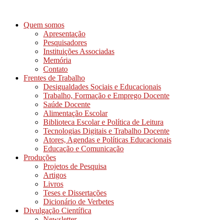
Ir
para
Quem somos
o
Apresentação
conteúdo
Pesquisadores
Instituições Associadas
Memória
Contato
Frentes de Trabalho
Desigualdades Sociais e Educacionais
Trabalho, Formação e Emprego Docente
Saúde Docente
Alimentação Escolar
Biblioteca Escolar e Política de Leitura
Tecnologias Digitais e Trabalho Docente
Atores, Agendas e Políticas Educacionais
Educação e Comunicação
Produções
Projetos de Pesquisa
Artigos
Livros
Teses e Dissertações
Dicionário de Verbetes
Divulgação Científica
Newsletter