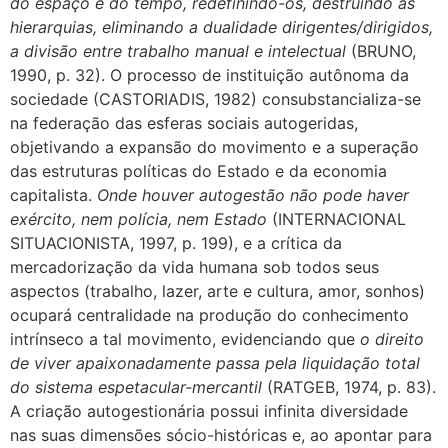
do espaço e do tempo, redefinindo-os, destruindo as
hierarquias, eliminando a dualidade dirigentes/dirigidos,
a divisão entre trabalho manual e intelectual
(BRUNO,
1990, p. 32). O processo de instituição autônoma da
sociedade (CASTORIADIS, 1982) consubstancializa-se
na federação das esferas sociais autogeridas,
objetivando a expansão do movimento e a superação
das estruturas políticas do Estado e da economia
capitalista.
Onde houver autogestão não pode haver
exército, nem polícia, nem Estado
(INTERNACIONAL
SITUACIONISTA, 1997, p. 199), e a crítica da
mercadorização da vida humana sob todos seus
aspectos (trabalho, lazer, arte e cultura, amor, sonhos)
ocupará centralidade na produção do conhecimento
intrínseco a tal movimento, evidenciando que
o direito
de viver apaixonadamente passa pela liquidação total
do sistema espetacular-mercantil
(RATGEB, 1974, p. 83).
A criação autogestionária possui infinita diversidade
nas suas dimensões sócio-históricas e, ao apontar para