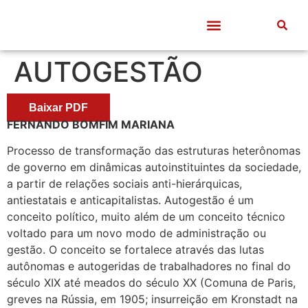
Quem somos
Frentes de Trabalho
Divulgação Científica
Entre Docentes
AUTOGESTÃO
Baixar PDF
FERNANDO BOMFIM MARIANA
Processo de transformação das estruturas heterônomas
de governo em dinâmicas autoinstituintes da sociedade,
a partir de relações sociais anti-hierárquicas,
antiestatais e anticapitalistas. Autogestão é um
conceito político, muito além de um conceito técnico
voltado para um novo modo de administração ou
gestão. O conceito se fortalece através das lutas
autônomas e autogeridas de trabalhadores no final do
século XIX até meados do século XX (Comuna de Paris,
greves na Rússia, em 1905; insurreição em Kronstadt na