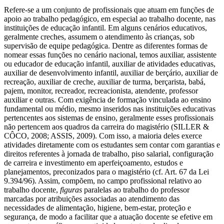
Refere-se a um conjunto de profissionais que atuam em funções de
apoio ao trabalho pedagógico, em especial ao trabalho docente, nas
instituições de educação infantil. Em alguns cenários educativos,
geralmente creches, assumem o atendimento às crianças, sob
supervisão de equipe pedagógica. Dentre as diferentes formas de
nomear essas funções no cenário nacional, temos auxiliar, assistente
ou educador de educação infantil, auxiliar de atividades educativas,
auxiliar de desenvolvimento infantil, auxiliar de berçário, auxiliar de
recreação, auxiliar de creche, auxiliar de turma, berçarista, babá,
pajem, monitor, recreador, recreacionista, atendente, professor
auxiliar e outras. Com exigência de formação vinculada ao ensino
fundamental ou médio, mesmo inseridos nas instituições educativas
pertencentes aos sistemas de ensino, geralmente esses profissionais
não pertencem aos quadros da carreira do magistério (SILLER &
CÔCO, 2008; ASSIS, 2009). Com isso, a maioria deles exerce
atividades diretamente com os estudantes sem contar com garantias e
direitos referentes à jornada de trabalho, piso salarial, configuração
de carreira e investimento em aperfeiçoamento, estudos e
planejamentos, preconizados para o magistério (cf. Art. 67 da Lei
9.394/96). Assim, compõem, no campo profissional relativo ao
trabalho docente,
figuras
paralelas ao trabalho do professor
marcadas por atribuições associadas ao atendimento das
necessidades de alimentação, higiene, bem-estar, proteção e
segurança, de modo a facilitar que a atuação docente se efetive em