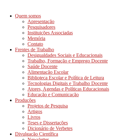
Ir
para
Quem somos
o
Apresentação
conteúdo
Pesquisadores
Instituições Associadas
Memória
Contato
Frentes de Trabalho
Desigualdades Sociais e Educacionais
Trabalho, Formação e Emprego Docente
Saúde Docente
Alimentação Escolar
Biblioteca Escolar e Política de Leitura
Tecnologias Digitais e Trabalho Docente
Atores, Agendas e Políticas Educacionais
Educação e Comunicação
Produções
Projetos de Pesquisa
Artigos
Livros
Teses e Dissertações
Dicionário de Verbetes
Divulgação Científica
Newsletter