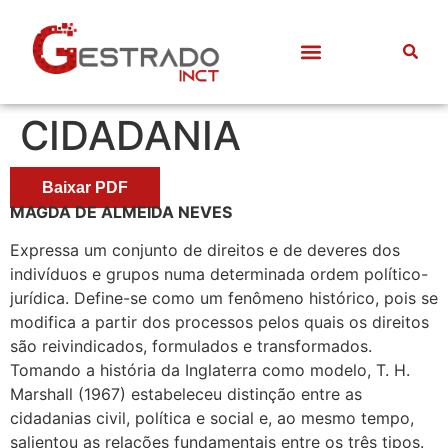
Quem somos
Frentes de Trabalho
Divulgação Científica
Entre Docentes
CIDADANIA
Baixar PDF
MAGDA DE ALMEIDA NEVES
Expressa um conjunto de direitos e de deveres dos
indivíduos e grupos numa determinada ordem político-
jurídica. Define-se como um fenômeno histórico, pois se
modifica a partir dos processos pelos quais os direitos
são reivindicados, formulados e transformados.
Tomando a história da Inglaterra como modelo, T. H.
Marshall (1967) estabeleceu distinção entre as
cidadanias civil, política e social e, ao mesmo tempo,
salientou as relações fundamentais entre os três tipos.