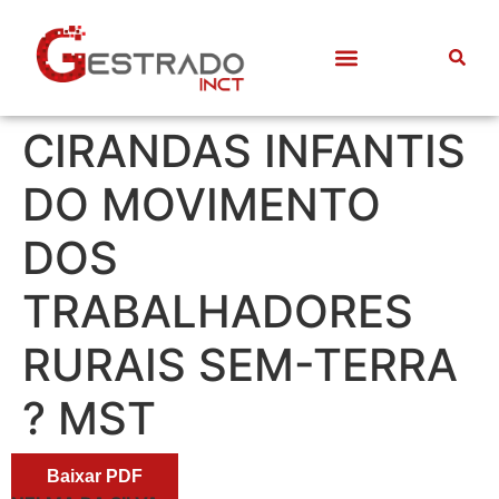
Quem somos
Frentes de Trabalho
Divulgação Científica
Entre Docentes
CIRANDAS INFANTIS
DO MOVIMENTO
DOS
TRABALHADORES
RURAIS SEM-TERRA
? MST
Baixar PDF