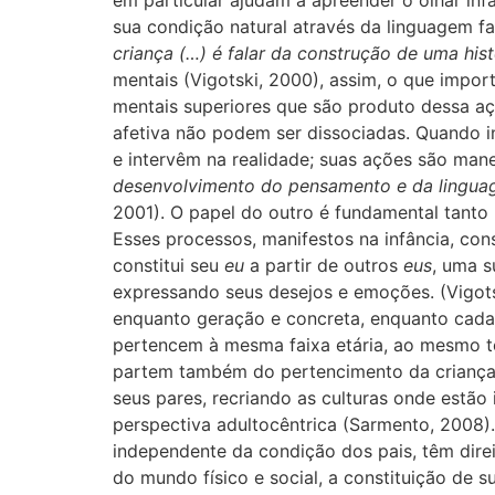
em particular ajudam a apreender o olhar infa
sua condição natural através da linguagem f
criança (…) é falar da construção de uma histó
mentais (
Vigotski, 2000), assim, o que impor
mentais superiores que são produto dessa açã
afetiva não podem ser dissociadas.
Quando in
e intervêm na realidade; suas ações são man
desenvolvimento do pensamento e da linguag
2001). O papel do outro é fundamental tanto 
Esses processos, manifestos na infância, con
constitui
seu
eu
a partir de outros
eus
, uma s
expressando seus desejos e emoções. (
Vigot
enquanto geração e concreta, enquanto cada s
pertencem à mesma faixa etária, ao mesmo tem
partem também do pertencimento da criança à
seus pares, recriando as culturas onde estão
perspectiva adultocêntrica (S
armento, 2008). 
independente da condição dos pais, têm dire
do mundo físico e social, a constituição de s