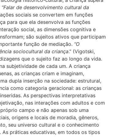
Psicologia
histórico-cultural, a criança supera
“Falar de desenvolvimento cultural da
lações
sociais se convertem em funções
nça para que ela desenvolva as funções
nteração social, as dimensões cognitiva e
nsformam; são sujeitos ativos que participam
 importante função de mediação.
“O
cia sociocultural da criança
.” (
Vigotski,
izagens que o sujeito faz ao longo da vida.
 na subjetividade de cada um. A criança
enas, as crianças criam e imaginam,
uma dupla inserção na sociedade: estrutural,
ncia como categoria geracional: as crianças
seridas. As perspectivas interpretativas
jetivação, nas interações com adultos e com
eu próprio campo e não apenas sob uma
iais, origens e locais de moradia, gêneros,
o, seu universo cultural e o conhecimento
. As práticas educativas, em todos os tipos