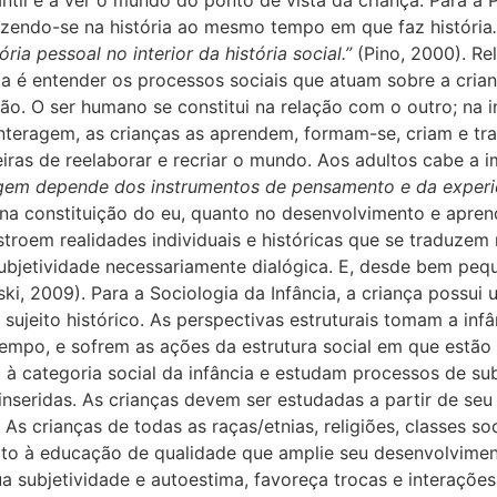
ntil e a ver o mundo do ponto de vista da criança. Para a 
azendo-se na história ao mesmo tempo em que faz história
.
ria pessoal no interior da história social
.”
(
Pino, 2000). Re
ta é entender os processos sociais que atuam sobre a cria
o. O ser humano se constitui na relação com o outro; na i
teragem, as crianças as aprendem, formam-se, criam e tra
eiras de reelaborar e recriar o mundo. Aos adultos cabe a
em depende dos instrumentos de pensamento e da experiên
na constituição do eu, quanto no desenvolvimento e aprend
stroem realidades individuais e históricas que se traduzem
ubjetividade necessariamente dialógica. E, desde bem pequ
ski, 2009). Para a
Sociologia da Infância, a criança possui 
ujeito histórico. As perspectivas estruturais tomam a infâ
po, e sofrem as ações da estrutura social em que estão in
 categoria social da infância e estudam processos de sub
 inseridas. As crianças devem ser estudadas a partir de s
As crianças de todas as raças/etnias, religiões, classes soc
ito à educação de qualidade que
amplie seu desenvolviment
ua subjetividade e autoestima, favoreça trocas e interações