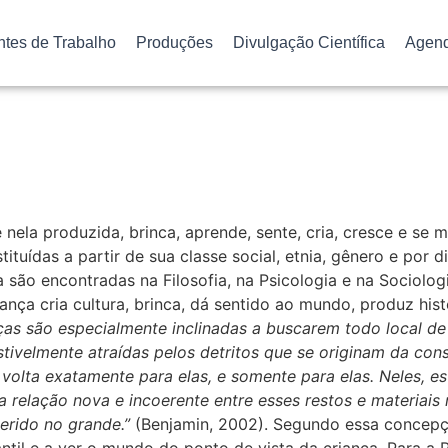
ntes de Trabalho
Produções
Divulgação Científica
Agen
nela produzida, brinca, aprende, sente, cria, cresce e se 
tuídas a partir de sua classe social, etnia, gênero e por di
são encontradas na Filosofia, na Psicologia e na Sociologia
nça cria cultura, brinca, dá sentido ao mundo, produz hist
ças são especialmente inclinadas a buscarem todo local de
stivelmente atraídas pelos detritos que se originam da con
volta exatamente para elas, e somente para elas. Neles, 
relação nova e incoerente entre esses restos e materiais 
rido no grande.”
(
Benjamin, 2002). Segundo essa concepção