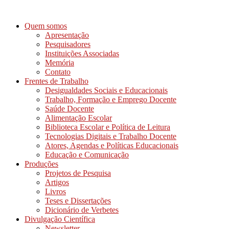
Ir
para
Quem somos
o
Apresentação
conteúdo
Pesquisadores
Instituições Associadas
Memória
Contato
Frentes de Trabalho
Desigualdades Sociais e Educacionais
Trabalho, Formação e Emprego Docente
Saúde Docente
Alimentação Escolar
Biblioteca Escolar e Política de Leitura
Tecnologias Digitais e Trabalho Docente
Atores, Agendas e Políticas Educacionais
Educação e Comunicação
Produções
Projetos de Pesquisa
Artigos
Livros
Teses e Dissertações
Dicionário de Verbetes
Divulgação Científica
Newsletter