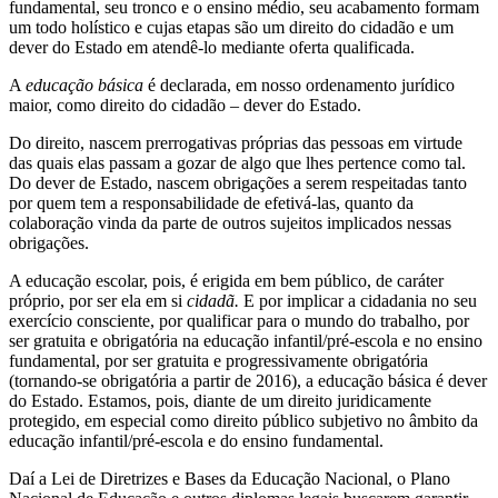
fundamental, seu tronco e o ensino médio, seu acabamento formam
um todo holístico e cujas etapas são um direito do cidadão e um
dever do Estado em atendê-lo mediante oferta qualificada.
A
educação
básica
é declarada, em nosso ordenamento jurídico
maior, como direito do cidadão – dever do Estado.
Do direito, nascem prerrogativas próprias das pessoas em virtude
das quais elas passam a gozar de algo que lhes pertence como tal.
Do dever de Estado, nascem obrigações a serem respeitadas tanto
por quem tem a responsabilidade de efetivá-las, quanto da
colaboração vinda da parte de outros sujeitos implicados nessas
obrigações.
A educação escolar, pois, é erigida em bem público, de caráter
próprio, por ser ela em si
cidadã.
E por implicar a cidadania no seu
exercício consciente, por qualificar para o mundo do trabalho, por
ser gratuita e obrigatória na educação infantil/pré-escola e no ensino
fundamental, por ser gratuita e progressivamente obrigatória
(tornando-se obrigatória a partir de 2016), a educação básica é dever
do Estado. Estamos, pois, diante de um direito juridicamente
protegido, em especial como direito público subjetivo no âmbito da
educação infantil/pré-escola e do ensino fundamental.
Daí a Lei de Diretrizes e Bases da Educação Nacional, o Plano