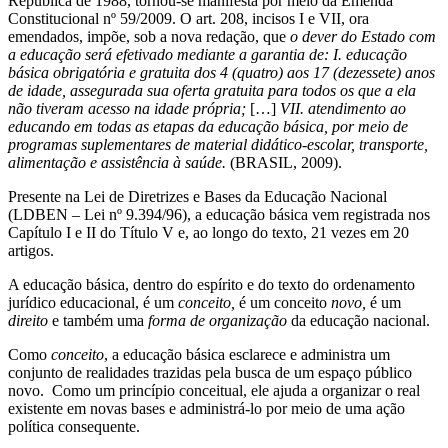
República de 1988, tornou-se manifesta por meio da Emenda
Constitucional nº 59/2009. O art. 208, incisos I e VII, ora
emendados, impõe, sob a nova redação, que
o dever do Estado com
a educação será efetivado mediante a garantia de:
I. educação
básica obrigatória e gratuita dos 4 (quatro) aos 17 (dezessete) anos
de idade, assegurada sua oferta gratuita para todos os que a ela
não tiveram acesso na idade própria;
[…]
VII. atendimento ao
educando em todas as etapas da educação básica, por meio de
programas suplementares de material didático-escolar, transporte,
alimentação e assistência à saúde.
(BRASIL, 2009).
Presente na Lei de Diretrizes e Bases da Educação Nacional
(LDBEN – Lei nº 9.394/96), a educação básica vem registrada nos
Capítulo I e II do Título V e, ao longo do texto, 21 vezes em 20
artigos.
A educação básica, dentro do espírito e do texto do ordenamento
jurídico educacional, é um
conceito,
é um conceito
novo,
é um
direito
e também uma
forma de organização
da educação nacional.
Como
conceito
, a educação básica esclarece e administra um
conjunto de realidades trazidas pela busca de um espaço público
novo. Como um princípio conceitual, ele ajuda a organizar o real
existente em novas bases e administrá-lo por meio de uma ação
política consequente.