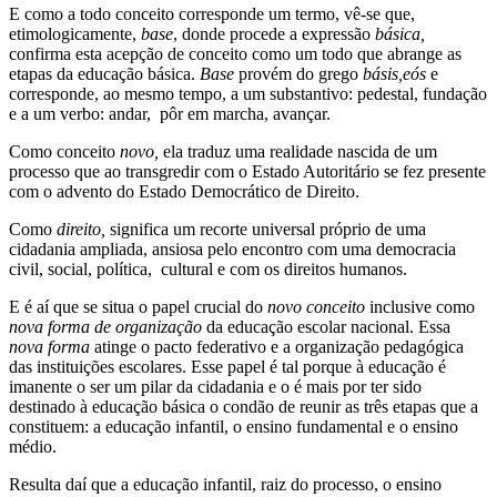
E como a todo conceito corresponde um termo, vê-se que,
etimologicamente,
base
, donde procede a expressão
básica,
confirma esta acepção de conceito como um todo que abrange as
etapas da educação básica.
Base
provém do grego
básis,eós
e
corresponde, ao mesmo tempo, a um substantivo: pedestal, fundação
e a um verbo: andar, pôr em marcha, avançar.
Como conceito
novo,
ela traduz uma realidade nascida de um
processo que ao transgredir com o Estado Autoritário se fez presente
com o advento do Estado Democrático de Direito.
Como
direito,
significa um recorte universal próprio de uma
cidadania ampliada, ansiosa pelo encontro com uma democracia
civil, social, política, cultural e com os direitos humanos.
E é aí que se situa o papel crucial do
novo
conceito
inclusive como
nova
forma de organização
da educação escolar nacional. Essa
nova
forma
atinge o pacto federativo e a organização pedagógica
das instituições escolares. Esse papel é tal porque à educação é
imanente o ser um pilar da cidadania e o é mais por ter sido
destinado à educação básica o condão de reunir as três etapas que a
constituem: a educação infantil, o ensino fundamental e o ensino
médio.
Resulta daí que a educação infantil, raiz do processo, o ensino