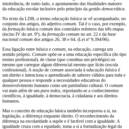
intolerância, de outro lado, o apontamento das finalidades maiores
da educação escolar inclusive pelo princípio da
gestão
democrática.
No texto da LDB, o termo
educação
básica
se vê acompanhado, no
conjunto dos artigos, do adjetivo
comum.
Tal é o caso, por exemplo,
da
formação
básica
comum
dos
conteúdos
mínimos
das três etapas
(inciso IV do art. 9º), da
formação
comum
no art. 22 e da
base
nacional
comum
dos artigos 26, 38 e 64. (Lei nº 9.394/96).
Essa ligação entre
básica
e
comum,
na educação, carrega um
sentido próprio.
Comum
opõe-se a uma educação específica (do tipo
ensino profissional), de classe (que constitua um privilégio) ou
mesmo que carregue algum diferencial mesmo que lícito (escola
confessional). A noção de
comum
associada à e
ducação
básica
é
um direito e intenciona o aprendizado de saberes válidos para toda e
qualquer pessoa e responde a necessidades educativas do
desenvolvimento humano como um patrimônio cultural. O
comum
vai mais além de um
para
todos,
reportando-se a conhecimentos
científicos, à igualdade, à democracia, à cidadania e aos direitos
humanos.
Mas o conceito de educação básica também incorporou a si, na
legislação, a diferença enquanto direito. O reconhecimento da
diferença na escolaridade a supõe e é factível com a igualdade. A
igualdade cruza com a equidade, toma a si a formalização legal da