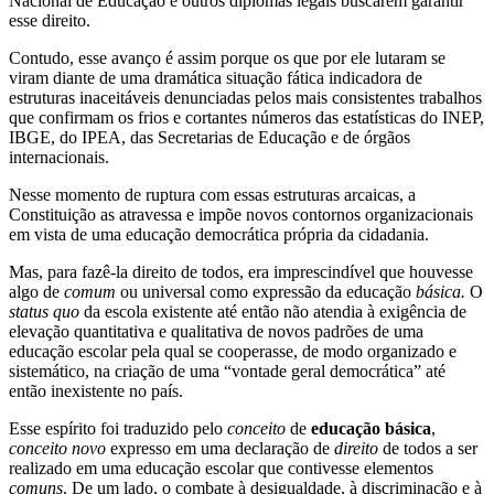
Nacional de Educação e outros diplomas legais buscarem garantir
esse direito.
Contudo, esse avanço é assim porque os que por ele lutaram se
viram diante de uma dramática situação fática indicadora de
estruturas inaceitáveis denunciadas pelos mais consistentes trabalhos
que confirmam os frios e cortantes números das estatísticas do INEP,
IBGE, do IPEA, das Secretarias de Educação e de órgãos
internacionais.
Nesse momento de ruptura com essas estruturas arcaicas, a
Constituição as atravessa e impõe novos contornos organizacionais
em vista de uma educação democrática própria da cidadania.
Mas, para fazê-la direito de todos, era imprescindível que houvesse
algo de
comum
ou universal como expressão da educação
básica.
O
status quo
da escola existente até então não atendia à exigência de
elevação quantitativa e qualitativa de novos padrões de uma
educação escolar pela qual se cooperasse, de modo organizado e
sistemático, na criação de uma “vontade geral democrática” até
então inexistente no país.
Esse espírito foi traduzido pelo
conceito
de
educação
básica
,
conceito
novo
expresso em uma declaração de
direito
de todos a ser
realizado em uma educação escolar que contivesse elementos
comuns
. De um lado, o combate à desigualdade, à discriminação e à