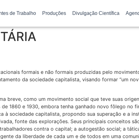
ntes de Trabalho
Produções
Divulgação Científica
Agen
TÁRIA
acionais formais e não formais produzidas pelo movimento
rentamento da sociedade capitalista, visando formar “um n
rma breve, como um movimento social que teve suas orig
 de 1860 e 1930, embora tenha ganhado novo fôlego no fina
ica à sociedade capitalista, propondo sua superação e a in
ivada, fonte das explorações. Seus principais conceitos sã
 trabalhadores contra o capital; a autogestão social; a tá
ansigente da liberdade de cada um e de todos em uma comu