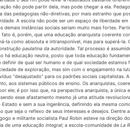
cação não pode partir dela, mas pode chegar a ela. Pedago
ta das pedagogias não-diretivas; por mais estranho que po
oridade
. A escola não pode ser um espaço de liberdade em m
s demais instâncias sociais seriam muito mais fortes. Part
O fato é, porém, que uma educação anarquista coerente com
omá-la como absoluta e intransponível, mas para superá-l
onstrução paulatina da autoridade
. Tal processo é assumid
não há educação neutra, posto que toda educação fundam
 definir de qual ser humano e de qual sociedade estamos 
edade de exploração, mas sim com o engajamento na luta
ivíduo “desajustado” para os padrões sociais capitalistas. A
anto, aos sistemas públicos de ensino. Os anarquistas, coer
or ele; é por isso que, na perspectiva anarquista, a única 
, sendo esse afastamento mesmo já uma atitude revolucioná
 Estado e sem a sua ingerência, definindo ela mesma como
o que seja o reflexo de seus interesses e desejos. Dentre as
go e militante socialista Paul Robin esteve na direção d
eia de uma
educação integral
; a escola-comunidade de
La 