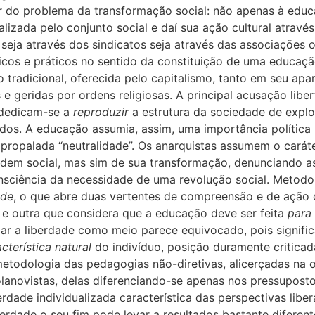
r do problema da transformação social: não apenas à edu
ealizada pelo conjunto social e daí sua ação cultural atravé
seja através dos sindicatos seja através das associações o
os e práticos no sentido da constituição de uma educação 
 tradicional, oferecida pelo capitalismo, tanto em seu ap
e geridas por ordens religiosas. A principal acusação liber
 dedicam-se a
reproduzir
a estrutura da sociedade de expl
dos. A educação assumia, assim, uma importância política
opalada “neutralidade”. Os anarquistas assumem o caráte
dem social, mas sim de sua transformação, denunciando as
sciência da necessidade de uma revolução social. Metodo
ade
, o que abre duas vertentes de compreensão e de ação 
 e outra que considera que a educação deve ser feita
para
ar a liberdade como meio parece equivocado, pois signifi
cterística natural
do indivíduo, posição duramente criticada
metodologia das pedagogias não-diretivas, alicerçadas na
olanovistas, delas diferenciando-se apenas nos pressuposto
erdade individualizada característica das perspectivas lib
rdade o seu fim pode levar a resultados bastante diferente