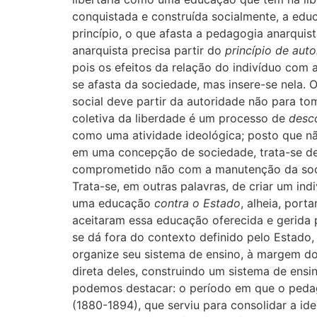
conquistada e construída socialmente, a edu
princípio, o que afasta a pedagogia anarquis
anarquista precisa partir do
princípio de aut
pois os efeitos da relação do indivíduo com a
se afasta da sociedade, mas insere-se nela. 
social deve partir da autoridade não para t
coletiva da liberdade é um processo de
desc
como uma atividade ideológica; posto que 
em uma concepção de sociedade, trata-se de
comprometido não com a manutenção da soci
Trata-se, em outras palavras, de criar um ind
uma educação
contra o Estado
, alheia, port
aceitaram essa educação oferecida e gerida p
se dá fora do contexto definido pelo Estado
organize seu sistema de ensino, à margem do
direta deles, construindo um sistema de ensin
podemos destacar: o período em que o pedago
(1880-1894), que serviu para consolidar a id