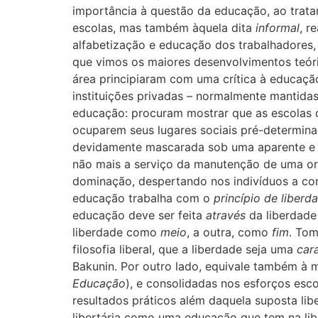
importância à questão da educação, ao trata
escolas, mas também àquela dita
informal
, r
alfabetização e educação dos trabalhadores, 
que vimos os maiores desenvolvimentos teóric
área principiaram com uma crítica à educação
instituições privadas – normalmente mantidas 
educação: procuram mostrar que as escolas
ocuparem seus lugares sociais pré-determina
devidamente mascarada sob uma aparente e pr
não mais a serviço da manutenção de uma or
dominação, despertando nos indivíduos a con
educação trabalha com o
princípio de liberd
educação deve ser feita
através
da liberdade
liberdade como
meio
, a outra, como
fim
. Tom
filosofia liberal, que a liberdade seja uma
cara
Bakunin. Por outro lado, equivale também à 
Educação
), e consolidadas nos esforços esc
resultados práticos além daquela suposta lib
libertária como uma educação que tem na libe