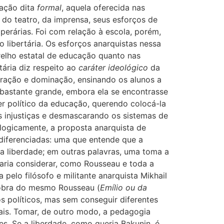
cação dita
formal
, aquela oferecida nas
s do teatro, da imprensa, seus esforços de
perárias. Foi com relação à escola, porém,
libertária. Os esforços anarquistas nessa
arelho estatal de educação quanto nas
tária diz respeito ao
caráter ideológico
da
oração e dominação, ensinando os alunos a
 bastante grande, embora ela se encontrasse
r político da educação, querendo colocá-la
 injustiças e desmascarando os sistemas de
logicamente, a proposta anarquista de
diferenciadas: uma que entende que a
a liberdade; em outras palavras, uma toma a
caria considerar, como Rousseau e toda a
 pelo filósofo e militante anarquista Mikhail
 obra do mesmo Rousseau (
Emílio ou da
s políticos, mas sem conseguir diferentes
erais. Tomar, de outro modo, a pedagogia
s. Se a liberdade, como queria Bakunin, é