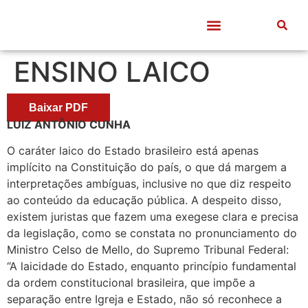
Quem somos
Frentes de Trabalho
Divulgação Científica
Entre Docentes
ENSINO LAICO
Baixar PDF
LUIZ ANTÔNIO CUNHA
O caráter laico do Estado brasileiro está apenas
implícito na Constituição do país, o que dá margem a
interpretações ambíguas, inclusive no que diz respeito
ao conteúdo da educação pública. A despeito disso,
existem juristas que fazem uma exegese clara e precisa
da legislação, como se constata no pronunciamento do
Ministro Celso de Mello, do Supremo Tribunal Federal:
“A laicidade do Estado, enquanto princípio fundamental
da ordem constitucional brasileira, que impõe a
separação entre Igreja e Estado, não só reconhece a