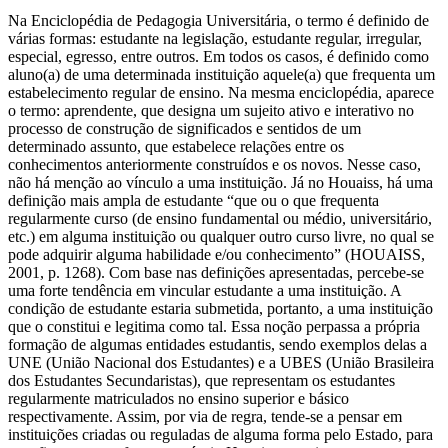
Na Enciclopédia de Pedagogia Universitária, o termo é definido de
várias formas: estudante na legislação, estudante regular, irregular,
especial, egresso, entre outros. Em todos os casos, é definido como
aluno(a) de uma determinada instituição aquele(a) que frequenta um
estabelecimento regular de ensino. Na mesma enciclopédia, aparece
o termo: aprendente, que designa um sujeito ativo e interativo no
processo de construção de significados e sentidos de um
determinado assunto, que estabelece relações entre os
conhecimentos anteriormente construídos e os novos. Nesse caso,
não há menção ao vínculo a uma instituição. Já no Houaiss, há uma
definição mais ampla de estudante “que ou o que frequenta
regularmente curso (de ensino fundamental ou médio, universitário,
etc.) em alguma instituição ou qualquer outro curso livre, no qual se
pode adquirir alguma habilidade e/ou conhecimento” (HOUAISS,
2001, p. 1268). Com base nas definições apresentadas, percebe-se
uma forte tendência em vincular estudante a uma instituição. A
condição de estudante estaria submetida, portanto, a uma instituição
que o constitui e legitima como tal. Essa noção perpassa a própria
formação de algumas entidades estudantis, sendo exemplos delas a
UNE (União Nacional dos Estudantes) e a UBES (União Brasileira
dos Estudantes Secundaristas), que representam os estudantes
regularmente matriculados no ensino superior e básico
respectivamente. Assim, por via de regra, tende-se a pensar em
instituições criadas ou reguladas de alguma forma pelo Estado, para