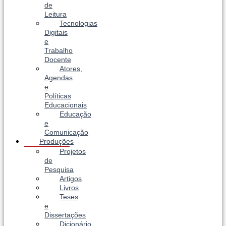
de
Leitura
Tecnologias
Digitais
e
Trabalho
Docente
Atores,
Agendas
e
Políticas
Educacionais
Educação
e
Comunicação
Produções
Projetos
de
Pesquisa
Artigos
Livros
Teses
e
Dissertações
Dicionário