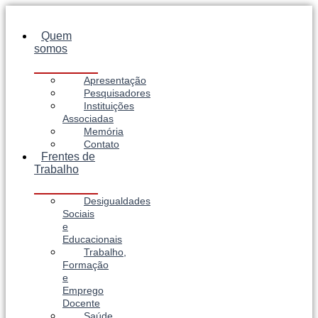
Ir
para
Quem
o
somos
conteúdo
Apresentação
Pesquisadores
Instituições
Associadas
Memória
Contato
Frentes de
Trabalho
Desigualdades
Sociais
e
Educacionais
Trabalho,
Formação
e
Emprego
Docente
Saúde