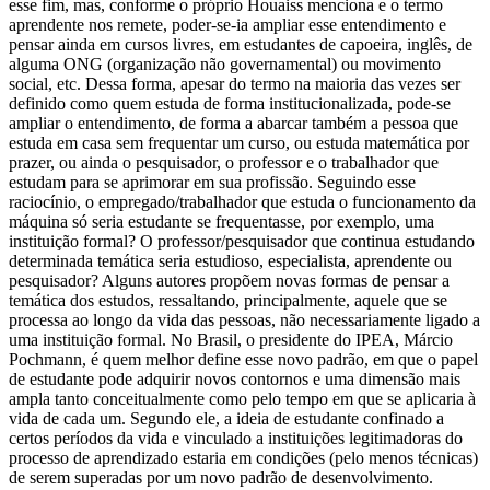
esse fim, mas, conforme o próprio Houaiss menciona e o termo
aprendente nos remete, poder-se-ia ampliar esse entendimento e
pensar ainda em cursos livres, em estudantes de capoeira, inglês, de
alguma ONG (organização não governamental) ou movimento
social, etc. Dessa forma, apesar do termo na maioria das vezes ser
definido como quem estuda de forma institucionalizada, pode-se
ampliar o entendimento, de forma a abarcar também a pessoa que
estuda em casa sem frequentar um curso, ou estuda matemática por
prazer, ou ainda o pesquisador, o professor e o trabalhador que
estudam para se aprimorar em sua profissão. Seguindo esse
raciocínio, o empregado/trabalhador que estuda o funcionamento da
máquina só seria estudante se frequentasse, por exemplo, uma
instituição formal? O professor/pesquisador que continua estudando
determinada temática seria estudioso, especialista, aprendente ou
pesquisador? Alguns autores propõem novas formas de pensar a
temática dos estudos, ressaltando, principalmente, aquele que se
processa ao longo da vida das pessoas, não necessariamente ligado a
uma instituição formal. No Brasil, o presidente do IPEA, Márcio
Pochmann, é quem melhor define esse novo padrão, em que o papel
de estudante pode adquirir novos contornos e uma dimensão mais
ampla tanto conceitualmente como pelo tempo em que se aplicaria à
vida de cada um. Segundo ele, a ideia de estudante confinado a
certos períodos da vida e vinculado a instituições legitimadoras do
processo de aprendizado estaria em condições (pelo menos técnicas)
de serem superadas por um novo padrão de desenvolvimento.