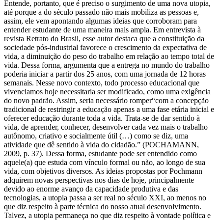
Entende, portanto, que é preciso o surgimento de uma nova utopia,
até porque a do século passado não mais mobiliza as pessoas e,
assim, ele vem apontando algumas ideias que corroboram para
entender estudante de uma maneira mais ampla. Em entrevista à
revista Retrato do Brasil, esse autor destaca que a constituição da
sociedade pós-industrial favorece o crescimento da expectativa de
vida, a diminuição do peso do trabalho em relação ao tempo total de
vida. Dessa forma, argumenta que a entrega no mundo do trabalho
poderia iniciar a partir dos 25 anos, com uma jornada de 12 horas
semanais. Nesse novo contexto, todo processo educacional que
vivenciamos hoje necessitaria ser modificado, como uma exigência
do novo padrão. Assim, seria necessário romper“com a concepção
tradicional de restringir a educação apenas a uma fase etária inicial e
oferecer educação durante toda a vida. Trata-se de dar sentido à
vida, de aprender, conhecer, desenvolver cada vez mais o trabalho
autônomo, criativo e socialmente útil (…) como se diz, uma
atividade que dê sentido à vida do cidadão.” (POCHAMANN,
2009, p. 37). Dessa forma, estudante pode ser entendido como
aquele(a) que estuda com vínculo formal ou não, ao longo de sua
vida, com objetivos diversos. As ideias propostas por Pochmann
adquirem novas perspectivas nos dias de hoje, principalmente
devido ao enorme avanço da capacidade produtiva e das
tecnologias, a utopia passa a ser real no século XXI, ao menos no
que diz respeito à parte técnica do nosso atual desenvolvimento.
Talvez, a utopia permaneça no que diz respeito à vontade política e