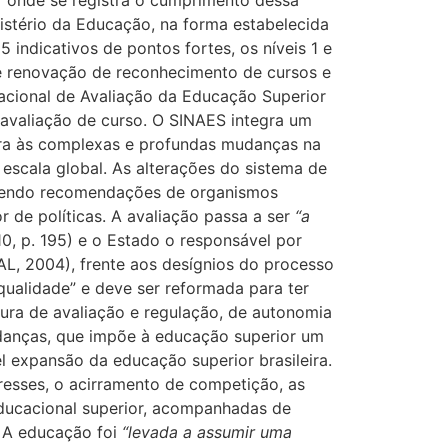
ar onde se registra o cumprimento dessa
nistério da Educação, na forma estabelecida
 indicativos de pontos fortes, os níveis 1 e
 e renovação de reconhecimento de cursos e
acional de Avaliação da Educação Superior
a avaliação de curso. O SINAES integra um
eira às complexas e profundas mudanças na
escala global. As alterações do sistema de
ndendo recomendações de organismos
 de políticas. A avaliação passa a ser
“a
, p. 195) e o Estado o responsável por
L, 2004), frente aos desígnios do processo
ualidade” e deve ser reformada para ter
ura de avaliação e regulação, de autonomia
danças, que impõe à educação superior um
 expansão da educação superior brasileira.
eresses, o acirramento de competição, as
educacional superior, acompanhadas de
. A educação foi
“levada a assumir uma