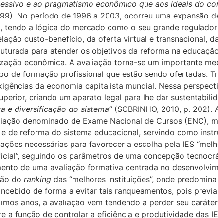
sessivo e ao pragmatismo econômico que aos ideais do con
99). No período de 1996 a 2003, ocorreu uma expansão de
), tendo a lógica do mercado como o seu grande regulador:
lação custo-benefício, da oferta virtual e transnacional, 
truturada para atender os objetivos da reforma na educaçã
ização econômica. A avaliação torna-se um importante mec
ipo de formação profissional que estão sendo ofertadas. 
igências da economia capitalista mundial. Nessa perspect
perior, criando um aparato legal para lhe dar sustentabili
 e diversificação do sistema”
(SOBRINHO, 2010, p. 202). 
aliação denominado de Exame Nacional de Cursos (ENC), 
 e de reforma do sistema educacional, servindo como instr
mações necessárias para favorecer a escolha pela IES “mel
icial”, seguindo os parâmetros de uma concepção tecnocr
imento de uma avaliação formativa centrada no desenvolvi
ção do
ranking
das “melhores instituições”, onde predomina
cebido de forma a evitar tais ranqueamentos, pois previa 
imos anos, a avaliação vem tendendo a perder seu caráter
e a função de controlar a eficiência e produtividade das I