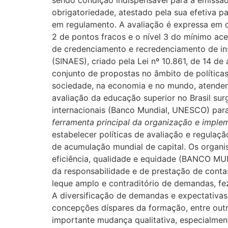
sendo condição indispensável para a emissão 
obrigatoriedade, atestado pela sua efetiva p
em regulamento. A avaliação é expressa em con
2 de pontos fracos e o nível 3 do mínimo ac
de credenciamento e recredenciamento de ins
(SINAES), criado pela Lei nº 10.861, de 14 de
conjunto de propostas no âmbito de política
sociedade, na economia e no mundo, atendendo
avaliação da educação superior no Brasil s
internacionais (Banco Mundial, UNESCO) para
ferramenta principal da organização e imple
estabelecer políticas de avaliação e regul
de acumulação mundial de capital. Os organi
eficiência, qualidade e equidade (BANCO MUN
da responsabilidade e de prestação de cont
leque amplo e contraditório de demandas, fe
A diversificação de demandas e expectativas, 
concepções díspares da formação, entre outr
importante mudança qualitativa, especialmen