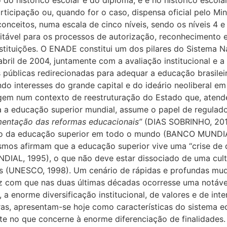
do histórico escolar e do diploma, e é no histórico escol
articipação ou, quando for o caso, dispensa oficial pelo Mi
ceitos, numa escala de cinco níveis, sendo os níveis 4 e 5
eitável para os processos de autorização, reconhecimento
tituições. O ENADE constitui um dos pilares do Sistema N
 abril de 2004, juntamente com a avaliação institucional e 
s públicas redirecionadas para adequar a educação brasil
 interesses do grande capital e do ideário neoliberal em 
urgem num contexto de reestruturação do Estado que, ate
 a educação superior mundial, assume o papel de regulador
mentação das reformas educacionais”
(DIAS SOBRINHO, 2010
ação da educação superior em todo o mundo (BANCO MUNDIA
smos afirmam que a educação superior vive uma “crise de q
DIAL, 1995), o que não deve estar dissociado de uma cult
as (UNESCO, 1998). Um cenário de rápidas e profundas mu
z com que nas duas últimas décadas ocorresse uma notável
a enorme diversificação institucional, de valores e de int
as, apresentam-se hoje como características do sistema 
te no que concerne à enorme diferenciação de finalidades