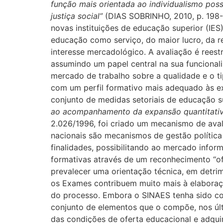
função mais orientada ao individualismo pos
justiça social”
(DIAS SOBRINHO, 2010, p. 198-
novas instituições de educação superior (IES
educação como serviço, do maior lucro, da re
interesse mercadológico. A avaliação é rees
assumindo um papel central na sua funcional
mercado de trabalho sobre a qualidade e o t
com um perfil formativo mais adequado às ex
conjunto de medidas setoriais de educação su
ao acompanhamento da expansão quantitativa
2.026/1996, foi criado um mecanismo de av
nacionais são mecanismos de gestão política
finalidades, possibilitando ao mercado infor
formativas através de um reconhecimento “of
prevalecer uma orientação técnica, em detr
os Exames contribuem muito mais à elabora
do processo. Embora o SINAES tenha sido con
conjunto de elementos que o compõe, nos últ
das condições de oferta educacional e adquir