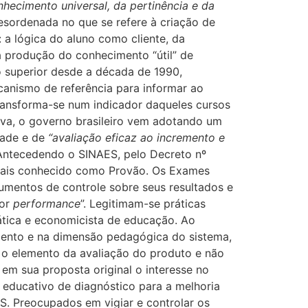
hecimento universal, da pertinência e da
sordenada no que se refere à criação de
 a lógica do aluno como cliente, da
da produção do conhecimento “útil” de
o superior desde a década de 1990,
anismo de referência para informar ao
Transforma-se num indicador daqueles cursos
iva, o governo brasileiro vem adotando um
dade e de
“avaliação eficaz ao incremento e
Antecedendo o SINAES, pelo Decreto nº
mais conhecido como Provão. Os Exames
umentos de controle sobre seus resultados e
hor
performance
”. Legitimam-se práticas
ática e economicista de educação. Ao
mento e na dimensão pedagógica do sistema,
 o elemento da avaliação do produto e não
em sua proposta original o interesse no
 educativo de diagnóstico para a melhoria
ES. Preocupados em vigiar e controlar os