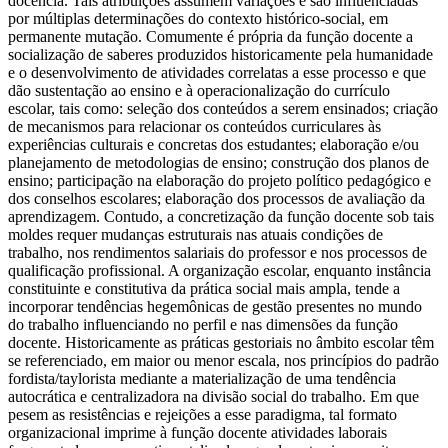
docência. Tais atribuições assumem variações e são influenciadas
por múltiplas determinações do contexto histórico-social, em
permanente mutação. Comumente é própria da função docente a
socialização de saberes produzidos historicamente pela humanidade
e o desenvolvimento de atividades correlatas a esse processo e que
dão sustentação ao ensino e à operacionalização do currículo
escolar, tais como: seleção dos conteúdos a serem ensinados; criação
de mecanismos para relacionar os conteúdos curriculares às
experiências culturais e concretas dos estudantes; elaboração e/ou
planejamento de metodologias de ensino; construção dos planos de
ensino; participação na elaboração do projeto político pedagógico e
dos conselhos escolares; elaboração dos processos de avaliação da
aprendizagem. Contudo, a concretização da função docente sob tais
moldes requer mudanças estruturais nas atuais condições de
trabalho, nos rendimentos salariais do professor e nos processos de
qualificação profissional. A organização escolar, enquanto instância
constituinte e constitutiva da prática social mais ampla, tende a
incorporar tendências hegemônicas de gestão presentes no mundo
do trabalho influenciando no perfil e nas dimensões da função
docente. Historicamente as práticas gestoriais no âmbito escolar têm
se referenciado, em maior ou menor escala, nos princípios do padrão
fordista/taylorista mediante a materialização de uma tendência
autocrática e centralizadora na divisão social do trabalho. Em que
pesem as resistências e rejeições a esse paradigma, tal formato
organizacional imprime à função docente atividades laborais