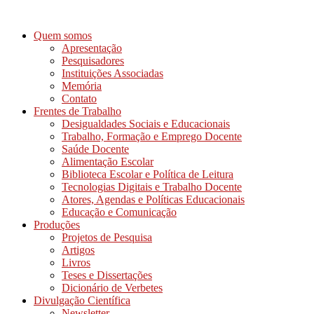
Ir
para
Quem somos
o
Apresentação
conteúdo
Pesquisadores
Instituições Associadas
Memória
Contato
Frentes de Trabalho
Desigualdades Sociais e Educacionais
Trabalho, Formação e Emprego Docente
Saúde Docente
Alimentação Escolar
Biblioteca Escolar e Política de Leitura
Tecnologias Digitais e Trabalho Docente
Atores, Agendas e Políticas Educacionais
Educação e Comunicação
Produções
Projetos de Pesquisa
Artigos
Livros
Teses e Dissertações
Dicionário de Verbetes
Divulgação Científica
Newsletter