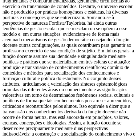
fragmentadas e compartimentalizadas, geralmente circunscritas ao
exercício da transmissão de conteúdos. Destarte, o universo escolar
não é produzido por práticas homogêneas e estáticas, há diversas
posturas e concepções que se entrecruzam. Somando-se à
perspectiva de natureza Fordista/Taylorista, há ainda outras
tendências de gestão escolar que se mesclam ou se opõem a esse
modelo e, em outras situações, evidenciam-se de forma mais
acentuada mecanismos de gestão democrática ensejando à função
docente outras configurações, as quais contribuem para garantir ao
professor o exercício de sua condição de sujeito. Em linhas gerais, a
função docente assume sua identidade e singularidade mediante
políticas e práticas que se materializam em três esferas de atuação:
produção e transmissão de conhecimentos científicos; domínio de
conteúdos e métodos para socialização dos conhecimentos e
formação cultural e política do estudante. No conjunto desses
atributos, articulam-se a veiculação das sínteses epistemológicas
oriundas das diferentes áreas do conhecimento e as significações
valorativas em torno de determinados fenômenos sociais, culturais e
políticos de forma que tais conhecimentos possam ser apreendidos,
criticados e reconstruídos pelos alunos. Isso equivale a dizer que a
transmissão dos conhecimentos derivada da função docente não
ocorre de forma neutra, mas está ancorada em princípios, valores,
crenças, concepções e ideologias. Assim, a função docente se
desenvolve precipuamente mediante duas perspectivas
indissociáveis: a construção e a socialização do conhecimento vivo e