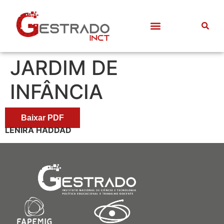
Quem somos
Frentes de Trabalho
Divulgação Científica
Entre Docentes
JARDIM DE
INFÂNCIA
Baixar PDF
LENIRA HADDAD