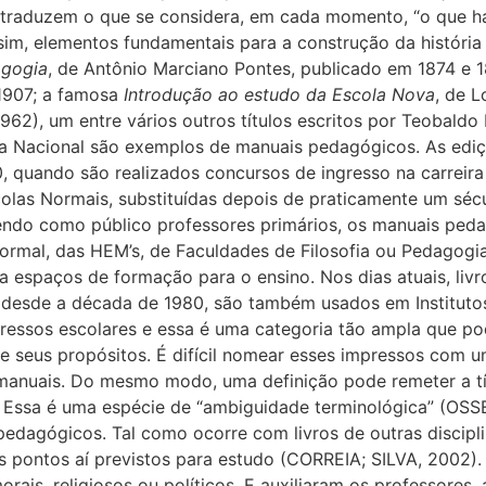
 traduzem o que se considera, em cada momento, “o que há 
m, elementos fundamentais para a construção da história d
gogia
, de Antônio Marciano Pontes, publicado em 1874 e 
 1907; a famosa
Introdução ao estudo da Escola Nova
, de L
962), um entre vários outros títulos escritos por Teobald
a Nacional são exemplos de manuais pedagógicos. As ediç
 quando são realizados concursos de ingresso na carreir
olas Normais, substituídas depois de praticamente um sécu
Tendo como público professores primários, os manuais peda
rmal, das HEM’s, de Faculdades de Filosofia ou Pedagogia,
 espaços de formação para o ensino. Nos dias atuais, livros
a desde a década de 1980, são também usados em Institut
essos escolares e essa é uma categoria tão ampla que pod
 e seus propósitos. É difícil nomear esses impressos com um
manuais. Do mesmo modo, uma definição pode remeter a tí
tes. Essa é uma espécie de “ambiguidade terminológica” (
dagógicos. Tal como ocorre com livros de outras disciplin
os pontos aí previstos para estudo (CORREIA; SILVA, 2002).
rais, religiosos ou políticos. E auxiliaram os professores