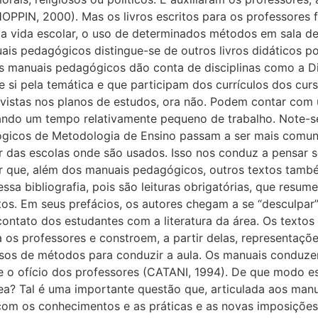
PIN, 2000). Mas os livros escritos para os professores fo
a vida escolar, o uso de determinados métodos em sala de 
uais pedagógicos distingue-se de outros livros didáticos p
Os manuais pedagógicos dão conta de disciplinas como a Di
re si pela temática e que participam dos currículos dos c
revistas nos planos de estudos, ora não. Podem contar com
ando um tempo relativamente pequeno de trabalho. Note-se,
icos de Metodologia de Ensino passam a ser mais comuns
ar das escolas onde são usados. Isso nos conduz a pensar s
ar que, além dos manuais pedagógicos, outros textos tamb
a bibliografia, pois são leituras obrigatórias, que resume
ntos. Em seus prefácios, os autores chegam a se “desculpar
 contato dos estudantes com a literatura da área. Os text
s professores e constroem, a partir delas, representações
sos de métodos para conduzir a aula. Os manuais conduzem
o ofício dos professores (CATANI, 1994). De que modo ess
a? Tal é uma importante questão que, articulada aos man
com os conhecimentos e as práticas e as novas imposições 