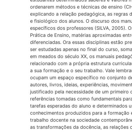
ordenarem métodos e técnicas de ensino (CHOP
explicando a relação pedagógica, as regras d
e fisiológico dos alunos. O discurso dos man
específicos dos professores (SILVA, 2005). 
Prática de Ensino, matérias aproximadas ent
diferenciadas. Ora essas disciplinas estão p
ser estudadas apenas no final do curso, som
em meados do século XX, os manuais pedagóg
relacionado com a própria estrutura curricul
a sua formação e o seu trabalho. Vale lembr
ocupam um espaço específico no conjunto dess
autores, livros, ideias, experiências, movime
justificado pela necessidade de um primeiro
referências tomadas como fundamentais para o
tarefas esperadas do aluno e determinados u
conhecimentos produzidos para a formação e 
trabalho docente na sociedade contemporâne
as transformações da docência, as relações 