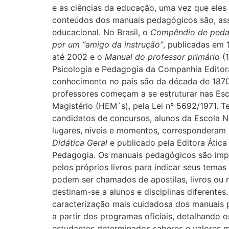
e as ciências da educação, uma vez que eles
conteúdos dos manuais pedagógicos são, assi
educacional. No Brasil, o
Compêndio de peda
por um “amigo da instrução”
, publicadas em
até 2002 e o
Manual do professor primário
(1
Psicologia e Pedagogia da Companhia Editor
conhecimento no país são da década de 1870,
professores começam a se estruturar nas Esc
Magistério (HEM´s), pela Lei nº 5692/1971. 
candidatos de concursos, alunos da Escola No
lugares, níveis e momentos, corresponderam a
Didática Geral
e publicado pela Editora Átic
Pedagogia. Os manuais pedagógicos são impr
pelos próprios livros para indicar seus temas
podem ser chamados de apostilas, livros ou 
destinam-se a alunos e disciplinas diferen
caracterização mais cuidadosa dos manuais pe
a partir dos programas oficiais, detalhando 
estudantes determinados saberes e valores mo