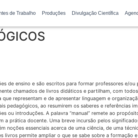
ntes de Trabalho
Produções
Divulgação Científica
Agen
ÓGICOS
es de ensino e são escritos para formar professores e/ou 
nte chamados de livros didáticos e partilham, com todos o
ca que representam e de apresentar linguagem e organizaç
ais pedagógicos, ao resumirem os saberes e referências i
es ou introduções. A palavra “manual” remete ao propósito
m a prática docente. Uma breve incursão pelos significado
ém noções essenciais acerca de uma ciência, de uma técnica
 livros permite ampliar o que se sabe sobre a formação e 