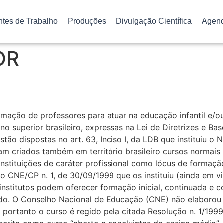
ntes de Trabalho
Produções
Divulgação Científica
Agen
OR
ormação de professores para atuar na educação infantil e/ou
no superior brasileiro, expressas na Lei de Diretrizes e B
ão dispostas no art. 63, Inciso I, da LDB que instituiu o
ram criados também em território brasileiro cursos normais
 instituições de caráter profissional como lócus de forma
o CNE/CP n. 1, de 30/09/1999 que os instituiu (ainda em 
 institutos podem oferecer formação inicial, continuada e
o. O Conselho Nacional de Educação (CNE) não elaborou r
, portanto o curso é regido pela citada Resolução n. 1/1999