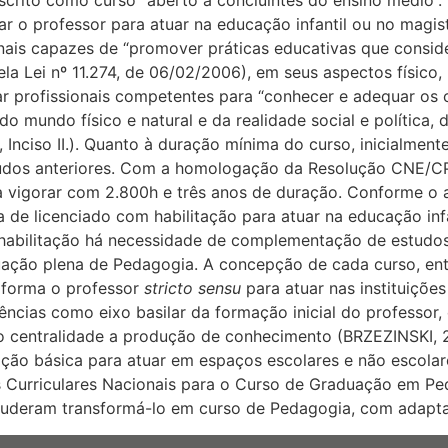
prescrito como curso “aberto a concluintes do ensino médio”
ar o professor para atuar na educação infantil ou no magis
ionais capazes de “promover práticas educativas que consi
la Lei nº 11.274, de 06/02/2006), em seus aspectos físico, p
rmar profissionais competentes para “conhecer e adequar os
do mundo físico e natural e da realidade social e política
6º, Inciso II.). Quanto à duração mínima do curso, inicialme
dos anteriores. Com a homologação da Resolução CNE/CP 
 vigorar com 2.800h e três anos de duração. Conforme o a
a de licenciado com habilitação para atuar na educação infa
habilitação há necessidade de complementação de estudos.
ção plena de Pedagogia. A concepção de cada curso, entre
 forma o professor
stricto sensu
para atuar nas instituiçõe
ncias como eixo basilar da formação inicial do professo
centralidade a produção de conhecimento (BRZEZINSKI, 200
ão básica para atuar em espaços escolares e não escolares
 Curriculares Nacionais para o Curso de Graduação em Ped
puderam transformá-lo em curso de Pedagogia, com adapta