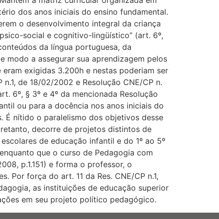
. Mantém a matriz curricular organizada em
tério dos anos iniciais do ensino fundamental.
derem o desenvolvimento integral da criança
sico-social e cognitivo-lingüístico” (art. 6º,
 conteúdos da língua portuguesa, da
, de modo a assegurar sua aprendizagem pelos
nte eram exigidas 3.200h e nestas poderiam ser
n.1, de 18/02/2002 e Resolução CNE/CP n.
rt. 6º, § 3º e 4º da mencionada Resolução
ntil ou para a docência nos anos iniciais do
 É nítido o paralelismo dos objetivos desse
tanto, decorre de projetos distintos de
s escolares de educação infantil e do 1º ao 5º
r, enquanto que o curso de Pedagogia com
8, p.1.151) e forma o professor, o
. Por força do art. 11 da Res. CNE/CP n.1,
agogia, as instituições de educação superior
ções em seu projeto político pedagógico.