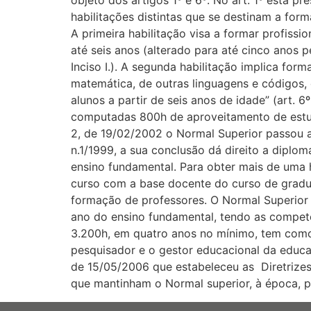
objeto dos artigos 1º e 6º. No art. 1º está 
habilitações distintas que se destinam a form
A primeira habilitação visa a formar profiss
até seis anos (alterado para até cinco anos pe
Inciso I.). A segunda habilitação implica fo
matemática, de outras linguagens e códigos, 
alunos a partir de seis anos de idade” (art. 
computadas 800h de aproveitamento de estu
2, de 19/02/2002 o Normal Superior passou a
n.1/1999, a sua conclusão dá direito a diplom
ensino fundamental. Para obter mais de uma 
curso com a base docente do curso de gradua
formação de professores. O Normal Superior
ano do ensino fundamental, tendo as competê
3.200h, em quatro anos no mínimo, tem como 
pesquisador e o gestor educacional da educaç
de 15/05/2006 que estabeleceu as Diretrizes
que mantinham o Normal superior, à época, 