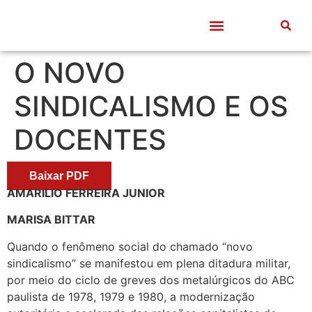
Quem somos
Frentes de Trabalho
Divulgação Científica
Entre Docentes
O NOVO
SINDICALISMO E OS
DOCENTES
Baixar PDF
AMARILIO FERREIRA JUNIOR
MARISA BITTAR
Quando o fenômeno social do chamado “novo
sindicalismo” se manifestou em plena ditadura militar,
por meio do ciclo de greves dos metalúrgicos do ABC
paulista de 1978, 1979 e 1980, a modernização