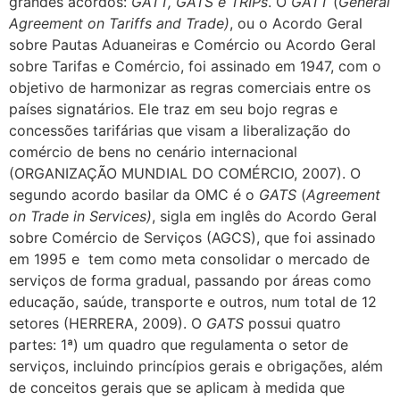
grandes acordos:
GATT, GATS e TRIPs
. O
GATT
(
General
Agreement on Tariffs and Trade)
, ou o Acordo Geral
sobre Pautas Aduaneiras e Comércio ou Acordo Geral
sobre Tarifas e Comércio, foi assinado em 1947, com o
objetivo de harmonizar as regras comerciais entre os
países signatários. Ele traz em seu bojo regras e
concessões tarifárias que visam a liberalização do
comércio de bens no cenário internacional
(ORGANIZAÇÃO MUNDIAL DO COMÉRCIO, 2007). O
segundo acordo basilar da OMC é o
GATS
(
Agreement
on Trade in Services)
, sigla em inglês do Acordo Geral
sobre Comércio de Serviços (AGCS), que foi assinado
em 1995 e tem como meta consolidar o mercado de
serviços de forma gradual, passando por áreas como
educação, saúde, transporte e outros, num total de 12
setores (HERRERA, 2009). O
GATS
possui quatro
partes: 1ª) um quadro que regulamenta o setor de
serviços, incluindo princípios gerais e obrigações, além
de conceitos gerais que se aplicam à medida que