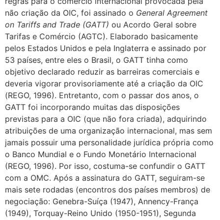
regras para o comércio internacional provocada pela
não criação da OIC, foi assinado o
General Agreement
on Tariffs and Trade (GATT)
ou Acordo Geral sobre
Tarifas e Comércio (AGTC). Elaborado basicamente
pelos Estados Unidos e pela Inglaterra e assinado por
53 países, entre eles o Brasil, o GATT tinha como
objetivo declarado reduzir as barreiras comerciais e
deveria vigorar provisoriamente até a criação da OIC
(REGO, 1996). Entretanto, com o passar dos anos, o
GATT foi incorporando muitas das disposições
previstas para a OIC (que não fora criada), adquirindo
atribuições de uma organização internacional, mas sem
jamais possuir uma personalidade jurídica própria como
o Banco Mundial e o Fundo Monetário Internacional
(REGO, 1996). Por isso, costuma-se confundir o GATT
com a OMC. Após a assinatura do GATT, seguiram-se
mais sete rodadas (encontros dos países membros) de
negociação: Genebra-Suíça (1947), Annency-França
(1949), Torquay-Reino Unido (1950-1951), Segunda