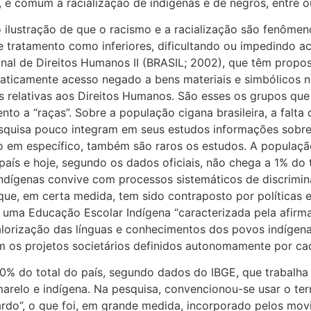
é comum a racialização de indígenas e de negros, entre o
lustração de que o racismo e a racialização são fenôme
e tratamento como inferiores, dificultando ou impedindo ac
l de Direitos Humanos II (BRASIL; 2002), que têm propost
aticamente acesso negado a bens materiais e simbólicos n
es relativas aos Direitos Humanos. São esses os grupos q
to a “raças”. Sobre a população cigana brasileira, a falt
e pesquisa pouco integram em seus estudos informações sob
 em específico, também são raros os estudos. A população
país e hoje, segundo os dados oficiais, não chega a 1% do 
ndígenas convive com processos sistemáticos de discrimi
ue, em certa medida, tem sido contraposto por políticas e
 uma Educação Escolar Indígena “caracterizada pela afirma
lorização das línguas e conhecimentos dos povos indígenas,
 os projetos societários definidos autonomamente por ca
% do total do país, segundo dados do IBGE, que trabalha 
marelo e indígena. Na pesquisa, convencionou-se usar o t
rdo”, o que foi, em grande medida, incorporado pelos mov