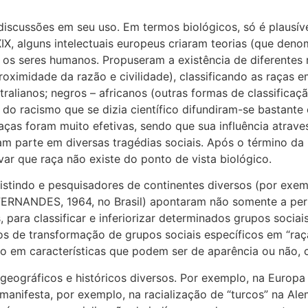
scussões em seu uso. Em termos biológicos, só é plausíve
XIX, alguns intelectuais europeus criaram teorias (que den
re os seres humanos. Propuseram a existência de diferentes
roximidade da razão e civilidade), classificando as raças e
tralianos; negros – africanos (outras formas de classifica
 do racismo que se dizia científico difundiram-se bastante
ças foram muito efetivas, sendo que sua influência atraves
am parte em diversas tragédias sociais. Após o término da
ar que raça não existe do ponto de vista biológico.
existindo e pesquisadores de continentes diversos (por ex
 FERNANDES, 1964, no Brasil) apontaram não somente a pe
, para classificar e inferiorizar determinados grupos sociai
os de transformação de grupos sociais específicos em “raç
do em características que podem ser de aparência ou não, c
eográficos e históricos diversos. Por exemplo, na Europa
anifesta, por exemplo, na racialização de “turcos” na Ale