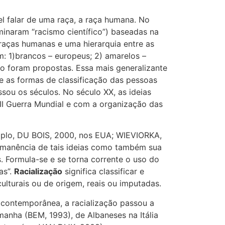
l falar de uma raça, a raça humana. No
ominaram “racismo científico”) baseadas na
 raças humanas e uma hierarquia entre as
m: 1)brancos – europeus; 2) amarelos –
ção foram propostas. Essa mais generalizante
 e as formas de classificação das pessoas
sou os séculos. No século XX, as ideias
 II Guerra Mundial e com a organização das
emplo, DU BOIS, 2000, nos EUA; WIEVIORKA,
rmanência de tais ideias como também sua
s. Formula-se e se torna corrente o uso do
as”.
Racialização
significa classificar e
ulturais ou de origem, reais ou imputadas.
 contemporânea, a racialização passou a
manha (BEM, 1993), de Albaneses na Itália