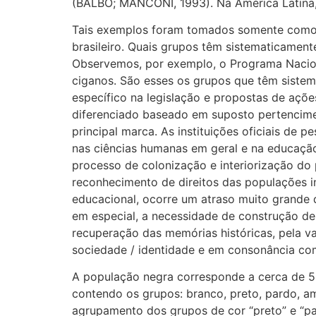
(BALBO; MANCONI, 1993). Na América Latina, 
Tais exemplos foram tomados somente como i
brasileiro. Quais grupos têm sistematicament
Observemos, por exemplo, o Programa Naciona
ciganos. São esses os grupos que têm sistem
específico na legislação e propostas de açõ
diferenciado baseado em suposto pertencimen
principal marca. As instituições oficiais d
nas ciências humanas em geral e na educação
processo de colonização e interiorização do 
reconhecimento de direitos das populações i
educacional, ocorre um atraso muito grande q
em especial, a necessidade de construção de
recuperação das memórias históricas, pela va
sociedade / identidade e em consonância com
A população negra corresponde a cerca de 50
contendo os grupos: branco, preto, pardo, a
agrupamento dos grupos de cor “preto” e “pa