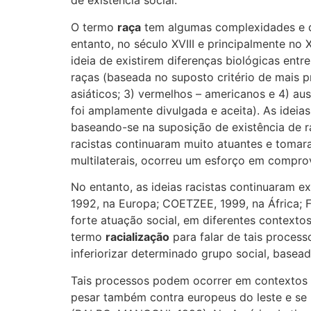
de existência social.
O termo
raça
tem algumas complexidades e di
entanto, no século XVIII e principalmente no 
ideia de existirem diferenças biológicas ent
raças (baseada no suposto critério de mais p
asiáticos; 3) vermelhos – americanos e 4) aus
foi amplamente divulgada e aceita). As ideias
baseando-se na suposição de existência de ra
racistas continuaram muito atuantes e tomar
multilaterais, ocorreu um esforço em comprov
No entanto, as ideias racistas continuaram 
1992, na Europa; COETZEE, 1999, na África;
forte atuação social, em diferentes contextos
termo
racialização
para falar de tais process
inferiorizar determinado grupo social, basea
Tais processos podem ocorrer em contextos g
pesar também contra europeus do leste e se m