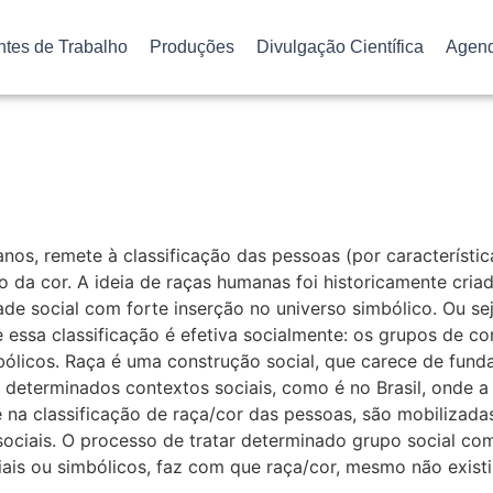
ntes de Trabalho
Produções
Divulgação Científica
Agen
nos, remete à classificação das pessoas (por característic
o da cor. A ideia de raças humanas foi historicamente cria
ade social com forte inserção no universo simbólico. Ou se
 essa classificação é efetiva socialmente: os grupos de co
bólicos. Raça é uma construção social, que carece de funda
determinados contextos sociais, como é no Brasil, onde a c
na classificação de raça/cor das pessoas, são mobilizadas
ciais. O processo de tratar determinado grupo social como
ais ou simbólicos, faz com que raça/cor, mesmo não exist