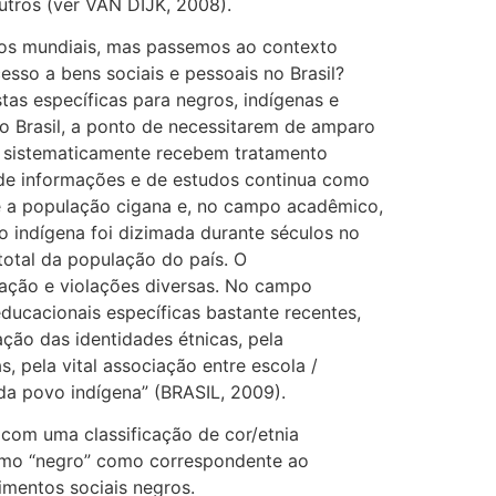
utros (ver VAN DIJK, 2008).
nos mundiais, mas passemos ao contexto
esso a bens sociais e pessoais no Brasil?
as específicas para negros, indígenas e
o Brasil, a ponto de necessitarem de amparo
ue sistematicamente recebem tratamento
a de informações e de estudos continua como
re a população cigana e, no campo acadêmico,
 indígena foi dizimada durante séculos no
total da população do país. O
nação e violações diversas. No campo
ducacionais específicas bastante recentes,
ção das identidades étnicas, pela
 pela vital associação entre escola /
da povo indígena” (BRASIL, 2009).
com uma classificação de cor/etnia
ermo “negro” como correspondente ao
imentos sociais negros.