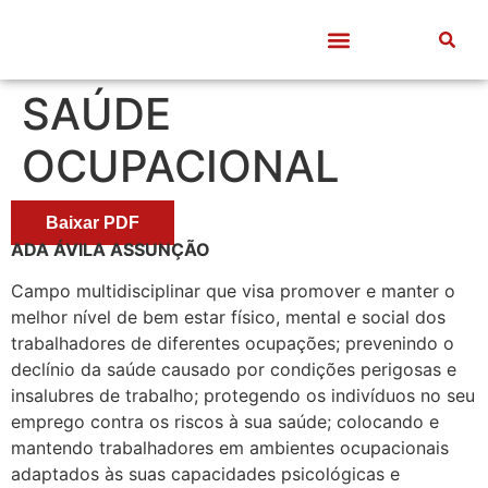
Quem somos
Frentes de Trabalho
Divulgação Científica
Entre Docentes
SAÚDE
OCUPACIONAL
Baixar PDF
ADA ÁVILA ASSUNÇÃO
Campo multidisciplinar que visa promover e manter o
melhor nível de bem estar físico, mental e social dos
trabalhadores de diferentes ocupações; prevenindo o
declínio da saúde causado por condições perigosas e
insalubres de trabalho; protegendo os indivíduos no seu
emprego contra os riscos à sua saúde; colocando e
mantendo trabalhadores em ambientes ocupacionais
adaptados às suas capacidades psicológicas e