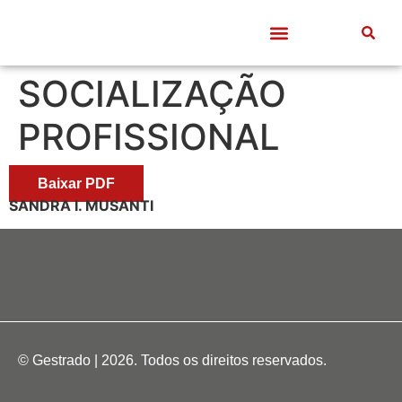
Quem somos
Frentes de Trabalho
Divulgação Científica
Entre Docentes
SOCIALIZAÇÃO
PROFISSIONAL
Baixar PDF
SANDRA I. MUSANTI
© Gestrado | 2026. Todos os direitos reservados.