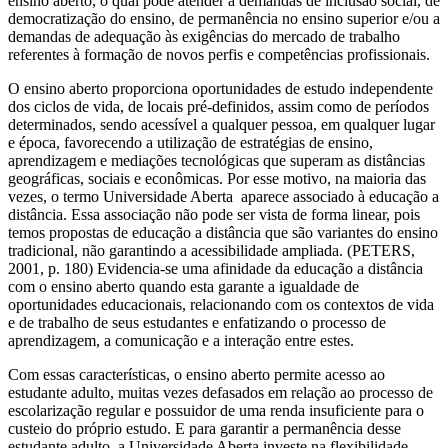
ensino aberto, o qual pode atender a demandas de inclusão social, de
democratização do ensino, de permanência no ensino superior e/ou a
demandas de adequação às exigências do mercado de trabalho
referentes à formação de novos perfis e competências profissionais.
O ensino aberto proporciona oportunidades de estudo independente
dos ciclos de vida, de locais pré-definidos, assim como de períodos
determinados, sendo acessível a qualquer pessoa, em qualquer lugar
e época, favorecendo a utilização de estratégias de ensino,
aprendizagem e mediações tecnológicas que superam as distâncias
geográficas, sociais e econômicas. Por esse motivo, na maioria das
vezes, o termo Universidade Aberta aparece associado à educação a
distância. Essa associação não pode ser vista de forma linear, pois
temos propostas de educação a distância que são variantes do ensino
tradicional, não garantindo a acessibilidade ampliada. (PETERS,
2001, p. 180) Evidencia-se uma afinidade da educação a distância
com o ensino aberto quando esta garante a igualdade de
oportunidades educacionais, relacionando com os contextos de vida
e de trabalho de seus estudantes e enfatizando o processo de
aprendizagem, a comunicação e a interação entre estes.
Com essas características, o ensino aberto permite acesso ao
estudante adulto, muitas vezes defasados em relação ao processo de
escolarização regular e possuidor de uma renda insuficiente para o
custeio do próprio estudo. E para garantir a permanência desse
estudante adulto, a Universidade Aberta investe na flexibilidade