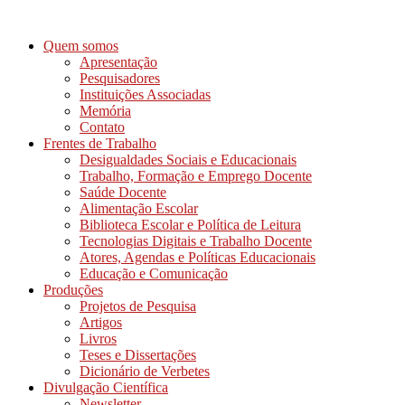
Ir
para
Quem somos
o
Apresentação
conteúdo
Pesquisadores
Instituições Associadas
Memória
Contato
Frentes de Trabalho
Desigualdades Sociais e Educacionais
Trabalho, Formação e Emprego Docente
Saúde Docente
Alimentação Escolar
Biblioteca Escolar e Política de Leitura
Tecnologias Digitais e Trabalho Docente
Atores, Agendas e Políticas Educacionais
Educação e Comunicação
Produções
Projetos de Pesquisa
Artigos
Livros
Teses e Dissertações
Dicionário de Verbetes
Divulgação Científica
Newsletter