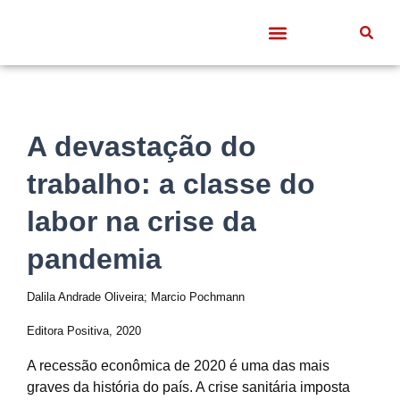
Quem somos
Frentes de Trabalho
Divulgação Científica
Entre Docentes
A devastação do
trabalho: a classe do
labor na crise da
pandemia
Dalila Andrade Oliveira; Marcio Pochmann
Editora Positiva, 2020
A recessão econômica de 2020 é uma das mais
graves da história do país. A crise sanitária imposta