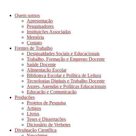
Ir
para
Quem somos
o
Apresentação
conteúdo
Pesquisadores
Instituições Associadas
Memória
Contato
Frentes de Trabalho
Desigualdades Sociais e Educacionais
Trabalho, Formação e Emprego Docente
Saúde Docente
Alimentação Escolar
Biblioteca Escolar e Política de Leitura
Tecnologias Digitais e Trabalho Docente
Atores, Agendas e Políticas Educacionais
Educação e Comunicação
Produções
Projetos de Pesquisa
Artigos
Livros
Teses e Dissertações
Dicionário de Verbetes
Divulgação Científica
Newsletter