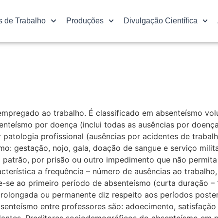
s de Trabalho
Produções
Divulgação Científica
 empregado ao trabalho. É classificado em absenteísmo vol
absenteísmo por doença (inclui todas as ausências por doe
r patologia profissional (ausências por acidentes de trabal
como: gestação, nojo, gala, doação de sangue e serviço mil
 patrão, por prisão ou outro impedimento que não permita 
rística a frequência – número de ausências ao trabalho,
e-se ao primeiro período de absenteísmo (curta duração – 1
prolongada ou permanente diz respeito aos períodos poste
senteísmo entre professores são: adoecimento, satisfação e