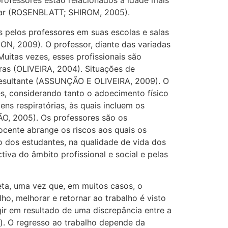
ofessores estão relacionados à idade mais
olar (ROSENBLATT; SHIROM, 2005).
s pelos professores em suas escolas e salas
N, 2009). O professor, diante das variadas
uitas vezes, esses profissionais são
tras (OLIVEIRA, 2004). Situações de
 resultante (ASSUNÇÃO E OLIVEIRA, 2009). O
es, considerando tanto o adoecimento físico
ns respiratórias, às quais incluem os
, 2005). Os professores são os
ocente abrange os riscos aos quais os
 dos estudantes, na qualidade de vida dos
iva do âmbito profissional e social e pelas
eta, uma vez que, em muitos casos, o
ho, melhorar e retornar ao trabalho é visto
gir em resultado de uma discrepância entre a
). O regresso ao trabalho depende da