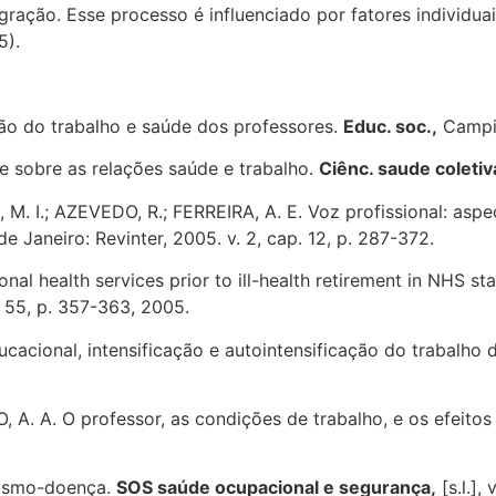
ração. Esse processo é influenciado por fatores individuai
5).
ção do trabalho e saúde dos professores.
Educ. soc.,
Campin
 sobre as relações saúde e trabalho.
Ciênc. saude coletiv
M. I.; AZEVEDO, R.; FERREIRA, A. E. Voz profissional: aspec
e Janeiro: Revinter, 2005. v. 2, cap. 12, p. 287-372.
al health services prior to ill-health retirement in NHS sta
v. 55, p. 357-363, 2005.
acional, intensificação e autointensificação do trabalho
A. A. O professor, as condições de trabalho, e os efeitos
ntismo-doença.
SOS saúde ocupacional e segurança,
[s.l.], 