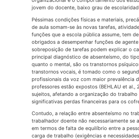
organizacional e o comportamento dos estud
jovem do docente, baixo grau de escolarida
Péssimas condições físicas e materiais, prec
de aula somam-se às novas tarefas, ativida
funções que a escola pública assume, tem de
obrigados a desempenhar funções de agente pú
sobreposição de tarefas podem explicar o ca
principal diagnóstico de absenteísmo, do ti
quanto o mental, são os transtornos psíquico
transtornos vocais, é tomado como o segun
profissionais da voz com maior prevalência d
professores estão expostos (BEHLAU et al.,
sujeitos, afetando a organização do trabalho
significativas perdas financeiras para os 
Contudo, a relação entre absenteísmo no tra
trabalhador doente não necessariamente se au
em termos de falta de equilíbrio entre a pes
carga de trabalho (exigências e necessidade