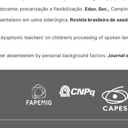
docente: precarização e flexibilização.
Educ. Soc.,
Campinas
bsenteísmo em usina siderúrgica.
Revista brasileira de saú
 dysphonic teachers’ on children’s processing of spoken l
her absenteeism by personal background factors.
Journal o