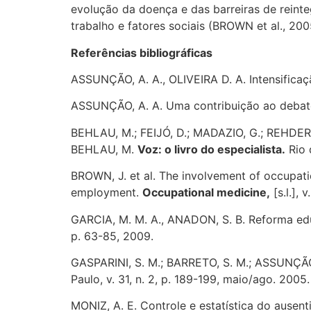
evolução da doença e das barreiras de reinteg
trabalho e fatores sociais (BROWN et al., 200
Referências bibliográficas
ASSUNÇÃO, A. A., OLIVEIRA D. A. Intensifica
ASSUNÇÃO, A. A. Uma contribuição ao debate
BEHLAU, M.; FEIJÓ, D.; MADAZIO, G.; REHDER, 
BEHLAU, M.
Voz: o livro do especialista.
Rio d
BROWN, J. et al. The involvement of occupation
employment.
Occupational medicine,
[s.l.], 
GARCIA, M. M. A., ANADON, S. B. Reforma educ
p. 63-85, 2009.
GASPARINI, S. M.; BARRETO, S. M.; ASSUNÇÃO, 
Paulo, v. 31, n. 2, p. 189-199, maio/ago. 2005.
MONIZ, A. E. Controle e estatística do ause