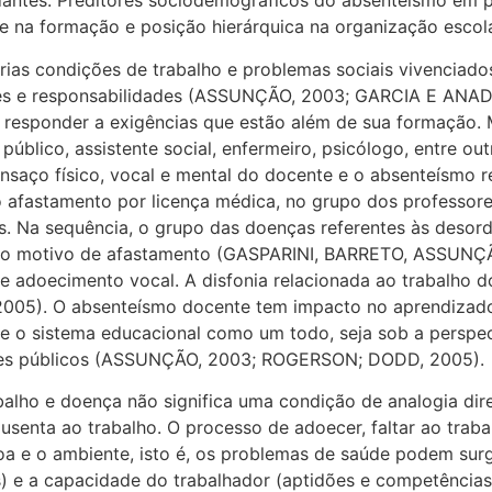
antes. Preditores sociodemográficos do absenteísmo em pr
de na formação e posição hierárquica na organização esc
árias condições de trabalho e problemas sociais vivenciado
des e responsabilidades (ASSUNÇÃO, 2003; GARCIA E ANADO
 responder a exigências que estão além de sua formação. M
blico, assistente social, enfermeiro, psicólogo, entre ou
nsaço físico, vocal e mental do docente e o absenteísmo
po afastamento por licença médica, no grupo dos professor
s. Na sequência, o grupo das doenças referentes às desorde
do motivo de afastamento (GASPARINI, BARRETO, ASSUNÇÃO
e adoecimento vocal. A disfonia relacionada ao trabalho d
 2005). O absenteísmo docente tem impacto no aprendizado
 e o sistema educacional como um todo, seja sob a perspect
cofres públicos (ASSUNÇÃO, 2003; ROGERSON; DODD, 2005).
balho e doença não significa uma condição de analogia dir
senta ao trabalho. O processo de adoecer, faltar ao trabal
soa e o ambiente, isto é, os problemas de saúde podem sur
s) e a capacidade do trabalhador (aptidões e competências