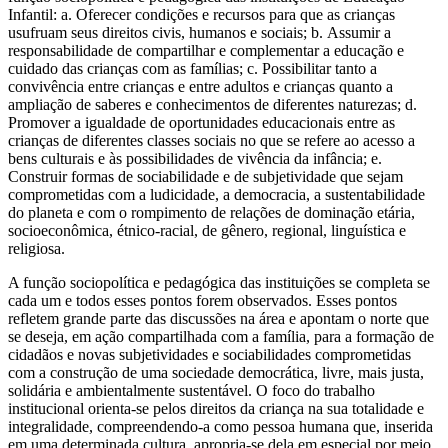
Infantil: a. Oferecer condições e recursos para que as crianças
usufruam seus direitos civis, humanos e sociais; b. Assumir a
responsabilidade de compartilhar e complementar a educação e
cuidado das crianças com as famílias; c. Possibilitar tanto a
convivência entre crianças e entre adultos e crianças quanto a
ampliação de saberes e conhecimentos de diferentes naturezas; d.
Promover a igualdade de oportunidades educacionais entre as
crianças de diferentes classes sociais no que se refere ao acesso a
bens culturais e às possibilidades de vivência da infância; e.
Construir formas de sociabilidade e de subjetividade que sejam
comprometidas com a ludicidade, a democracia, a sustentabilidade
do planeta e com o rompimento de relações de dominação etária,
socioeconômica, étnico-racial, de gênero, regional, linguística e
religiosa.
A função sociopolítica e pedagógica das instituições se completa se
cada um e todos esses pontos forem observados. Esses pontos
refletem grande parte das discussões na área e apontam o norte que
se deseja, em ação compartilhada com a família, para a formação de
cidadãos e novas subjetividades e sociabilidades comprometidas
com a construção de uma sociedade democrática, livre, mais justa,
solidária e ambientalmente sustentável. O foco do trabalho
institucional orienta-se pelos direitos da criança na sua totalidade e
integralidade, compreendendo-a como pessoa humana que, inserida
em uma determinada cultura, apropria-se dela em especial por meio