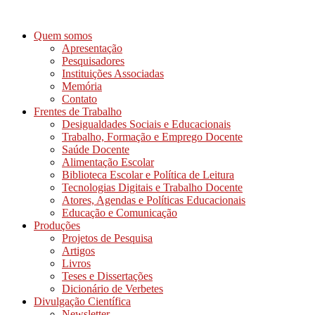
Ir
para
Quem somos
o
Apresentação
conteúdo
Pesquisadores
Instituições Associadas
Memória
Contato
Frentes de Trabalho
Desigualdades Sociais e Educacionais
Trabalho, Formação e Emprego Docente
Saúde Docente
Alimentação Escolar
Biblioteca Escolar e Política de Leitura
Tecnologias Digitais e Trabalho Docente
Atores, Agendas e Políticas Educacionais
Educação e Comunicação
Produções
Projetos de Pesquisa
Artigos
Livros
Teses e Dissertações
Dicionário de Verbetes
Divulgação Científica
Newsletter