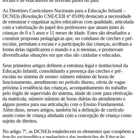
sociais e de educadores de diversas partes do país.
As Diretrizes Curriculares Nacionais para a Educação Infantil –
DCNEIs (Resolução CNE/CEB nº 05/09) destacam a necessidade
de estruturar e organizar ações educativas com qualidade, articulada
com a valorização do papel dos professores que atuam junto às
crianças de 0 a 5 anos e 11 meses de idade. Estes são desafiados a
construir propostas pedagógicas que, no cotidiano de creches e pré-
escolas, permitam a escuta e a participação das crianças, acolham a
forma delas significarem o mundo e a si mesmas, e promovam
diversificadas situações em que elas são cuidadas e educadas.
Seus primeiros artigos definem a estrutura legal e institucional da
Educação Infantil, consolidando a presença das creches e pré-
escolas no sistema de ensino: número mínimo de horas de
funcionamento, atendimento no período diurno, oferta de vagas
próxima à residência das crianças, acompanhamento do trabalho
pelo órgão de supervisão do sistema, idade de corte para efetivação
da matrícula, número mínimo de horas diárias do atendimento e
alguns pontos para sua articulação com o Ensino Fundamental.
Além disso, nesses artigos, também há a definição de currículo
assim como de criança alinhada com a concepção de criança como
sujeito de direitos.
No artigo 7º, as DCNEIs estabelecem os elementos que compõem a
função sociopolítica e pedagógica das instituições de Educação