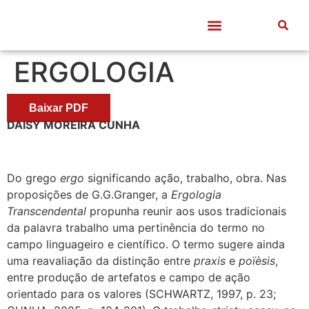
Quem somos
Frentes de Trabalho
Divulgação Científica
Entre Docentes
ERGOLOGIA
Baixar PDF
DAISY MOREIRA CUNHA
Do grego
ergo
significando ação, trabalho, obra. Nas
proposições de G.G.Granger, a
Ergologia
Transcendental
propunha reunir aos usos tradicionais
da palavra trabalho uma pertinência do termo no
campo linguageiro e científico. O termo sugere ainda
uma reavaliação da distinção entre
praxis
e
poïèsis
,
entre produção de artefatos e campo de ação
orientado para os valores (SCHWARTZ, 1997, p. 23;