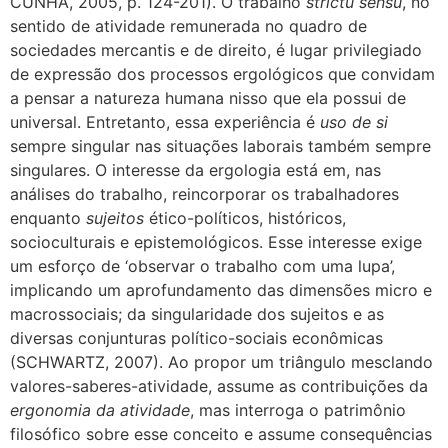
CUNHA, 2005, p. 124-201). O trabalho
strictu sensu
, no
sentido de atividade remunerada no quadro de
sociedades mercantis e de direito, é lugar privilegiado
de expressão dos processos ergológicos que convidam
a pensar a natureza humana nisso que ela possui de
universal. Entretanto, essa experiência é
uso de si
sempre singular nas situações laborais também sempre
singulares. O interesse da ergologia está em, nas
análises do trabalho, reincorporar os trabalhadores
enquanto
sujeitos
ético-políticos, históricos,
socioculturais e epistemológicos. Esse interesse exige
um esforço de ‘observar o trabalho com uma lupa’,
implicando um aprofundamento das dimensões micro e
macrossociais; da singularidade dos sujeitos e as
diversas conjunturas político-sociais econômicas
(SCHWARTZ, 2007). Ao propor um triângulo mesclando
valores-saberes-atividade, assume as contribuições da
ergonomia da atividade
, mas interroga o patrimônio
filosófico sobre esse conceito e assume consequências