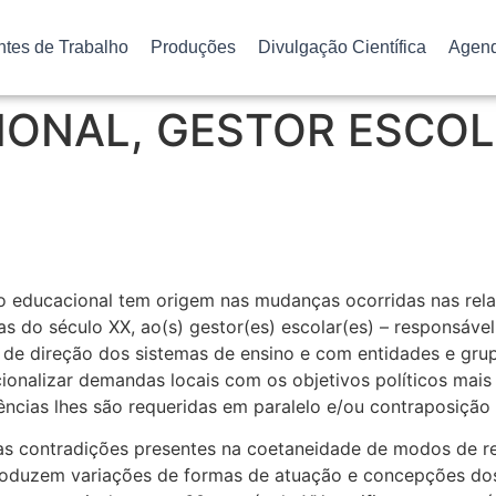
ntes de Trabalho
Produções
Divulgação Científica
Agen
IONAL, GESTOR ESCO
o educacional tem origem nas mudanças ocorridas nas rela
 do século XX, ao(s) gestor(es) escolar(es) – responsável
de direção dos sistemas de ensino e com entidades e grupo
acionalizar demandas locais com os objetivos políticos mai
ências lhes são requeridas em paralelo e/ou contraposição 
as contradições presentes na coetaneidade de modos de r
oduzem variações de formas de atuação e concepções dos 