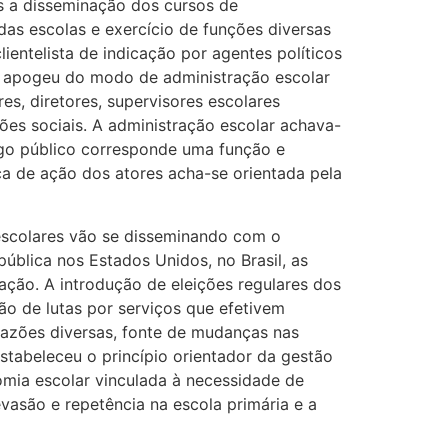
aís a disseminação dos cursos de
das escolas e exercício de funções diversas
entelista de indicação por agentes políticos
 o apogeu do modo de administração escolar
es, diretores, supervisores escolares
ções sociais. A administração escolar achava-
rgo público corresponde uma função e
ca de ação dos atores acha-se orientada pela
s escolares vão se disseminando com o
pública nos Estados Unidos, no Brasil, as
ção. A introdução de eleições regulares dos
ção de lutas por serviços que efetivem
 razões diversas, fonte de mudanças nas
estabeleceu o princípio orientador da gestão
mia escolar vinculada à necessidade de
evasão e repetência na escola primária e a