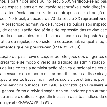
nte, a partir dos anos 60, no século XX, verificou-se no p
o de especialistas em educação responsáveis pela direção 
essa tendência modernizadora contrapunha-se a tradição cli
licos. No Brasil, a década de 70 do século XX representou
 À prescrição normativa de funções atribuídas aos inspetor
, de centralização decisória e de repressão das reivindica
turada em uma hierarquia funcional, onde a cada posto/ca
ático de regulação do sistema educacional, na qual a lógi
lamentos que os prescrevem (MAROY, 2008).
tização do país, reivindicações por eleições dos dirigente
 Entretanto e de modo diverso da tradição da administração 
e luta contra a administração técnica e racional da educa
a censura e da ditadura militar possibilitaram a dissemina
especialmente. Esses movimentos sociais constituíram, por
 dos serviços públicos. Em 1988, a Constituição Brasileira 
 ganhou força a reivindicação dos educadores pela autono
culares e didáticas – que diminuíssem os altos índices de 
 em geral (KRAWCZYK, 1999).