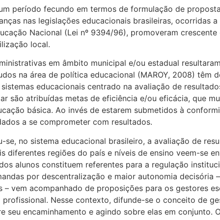
um período fecundo em termos de formulação de proposta
ças nas legislações educacionais brasileiras, ocorridas a
ducação Nacional (Lei nº 9394/96), promoveram crescente 
lização local.
nistrativas em âmbito municipal e/ou estadual resultara
estudos na área de política educacional (MAROY, 2008) tê
istemas educacionais centrado na avaliação de resultado
lar são atribuídas metas de eficiência e/ou eficácia, que 
ucação básica. Ao invés de estarem submetidos à conform
idados a se comprometer com resultados.
-se, no sistema educacional brasileiro, a avaliação de re
s diferentes regiões do país e níveis de ensino veem-se e
os alunos constituem referentes para a regulação instituc
ndas por descentralização e maior autonomia decisória – q
os – vem acompanhado de proposições para os gestores es
profissional. Nesse contexto, difunde-se o conceito de ge
re seu encaminhamento e agindo sobre elas em conjunto. O