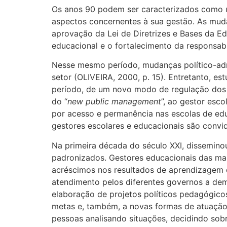
Os anos 90 podem ser caracterizados como 
aspectos concernentes à sua gestão. As mudan
aprovação da Lei de Diretrizes e Bases da E
educacional e o fortalecimento da responsabi
Nesse mesmo período, mudanças político-admi
setor (OLIVEIRA, 2000, p. 15). Entretanto, 
período, de um novo modo de regulação dos s
do “
new public management
”, ao gestor esco
por acesso e permanência nas escolas de ed
gestores escolares e educacionais são conv
Na primeira década do século XXI, disseminou
padronizados. Gestores educacionais das mai
acréscimos nos resultados de aprendizagem d
atendimento pelos diferentes governos a dema
elaboração de projetos políticos pedagógic
metas e, também, a novas formas de atuação 
pessoas analisando situações, decidindo sob