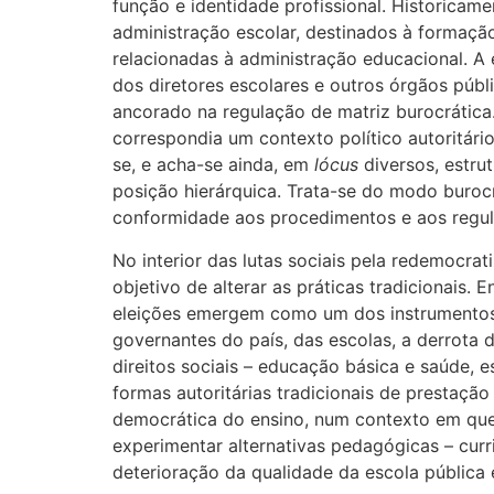
função e identidade profissional. Historicame
administração escolar, destinados à formaçã
relacionadas à administração educacional. A 
dos diretores escolares e outros órgãos púb
ancorado na regulação de matriz burocrática.
correspondia um contexto político autoritário
se, e acha-se ainda, em
lócus
diversos, estru
posição hierárquica. Trata-se do modo burocr
conformidade aos procedimentos e aos regu
No interior das lutas sociais pela redemocra
objetivo de alterar as práticas tradicionais.
eleições emergem como um dos instrumentos d
governantes do país, das escolas, a derrota d
direitos sociais – educação básica e saúde, 
formas autoritárias tradicionais de prestação
democrática do ensino, num contexto em que
experimentar alternativas pedagógicas – curri
deterioração da qualidade da escola pública