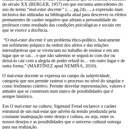
do século XX (BERGER, 1957) em que encontra antecedentes do
uso do termo “
mal-estar docente”
(…. pg.24)…, a expressão mais
inclusiva das utilizadas na bibliografia atual para descrever os efeitos
permanentes de caráter negativo que afetam a personalidade do
professor como resultado das condições psicológicas e sociais em
que se exerce a docência.
“O
mal-estar docente
é um problema ético-político, basicamente
um sofrimento psíquico da ordem dos afetos e das relações
intersubjetivas que se vivenciam no trabalho de ensinar e em um
lugar que se cai… e que não sabemos se segurá-lo com dor ou
deixá-lo cair com a alegria de poder refazê-lo… em outro lugar e de
outra forma.” (MARTÍNEZ apud NEMIÑA, 2010).
O mal-estar docente se expressa no campo da
subjetividade,
categoria que nos permite rastrear o processo no nível do singular e
como fenômeno coletivo. Permite desvelar representações, valores e
atitudes que se constroem num marco de possibilidades que é
sempre histórico.
Em
O mal-estar na cultura
, Sigmund Freud esclarece o caráter
estrutural de um mal-estar que advém da tensão produzida pela
constante inadequação entre desejo e cultura, ou seja, entre os
nossos desejos e as possibilidades que o universo cultural outorga
para sua realização.