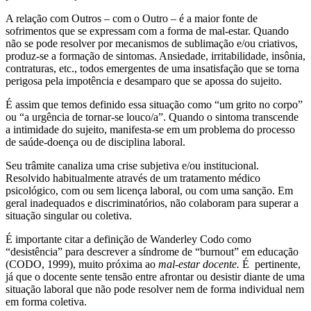
A relação com Outros – com o Outro – é a maior fonte de
sofrimentos que se expressam com a forma de mal-estar. Quando
não se pode resolver por mecanismos de sublimação e/ou criativos,
produz-se a formação de sintomas. Ansiedade, irritabilidade, insônia,
contraturas, etc., todos emergentes de uma insatisfação que se torna
perigosa pela impotência e desamparo que se apossa do sujeito.
É assim que temos definido essa situação como “um grito no corpo”
ou “a urgência de tornar-se louco/a”. Quando o sintoma transcende
a intimidade do sujeito, manifesta-se em um problema do processo
de saúde-doença ou de disciplina laboral.
Seu trâmite canaliza uma crise subjetiva e/ou institucional.
Resolvido habitualmente através de um tratamento médico
psicológico, com ou sem licença laboral, ou com uma sanção. Em
geral inadequados e discriminatórios, não colaboram para superar a
situação singular ou coletiva.
É importante citar a definição de Wanderley Codo como
“desistência” para descrever a síndrome de “burnout” em educação
(CODO, 1999), muito próxima ao
mal-estar docente.
É pertinente,
já que o docente sente tensão entre afrontar ou desistir diante de uma
situação laboral que não pode resolver nem de forma individual nem
em forma coletiva.