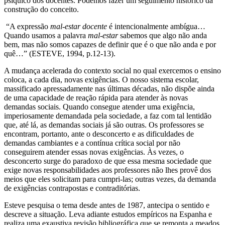
psíquico dos docentes. Podemos fazer um seguimento histórico da
construção do conceito.
“A expressão
mal-estar docente
é intencionalmente ambígua…
Quando usamos a palavra
mal-estar
sabemos que algo não anda
bem, mas não somos capazes de definir que é o que não anda e por
quê…” (ESTEVE, 1994, p.12-13).
A mudança acelerada do contexto social no qual exercemos o ensino
coloca, a cada dia, novas exigências. O nosso sistema escolar,
massificado apressadamente nas últimas décadas, não dispõe ainda
de uma capacidade de reação rápida para atender às novas
demandas sociais. Quando consegue atender uma exigência,
imperiosamente demandada pela sociedade, a faz com tal lentidão
que, até lá, as demandas sociais já são outras. Os professores se
encontram, portanto, ante o desconcerto e as dificuldades de
demandas cambiantes e a contínua crítica social por não
conseguirem atender essas novas exigências. Às vezes, o
desconcerto surge do paradoxo de que essa mesma sociedade que
exige novas responsabilidades aos professores não lhes provê dos
meios que eles solicitam para cumpri-las; outras vezes, da demanda
de exigências contrapostas e contraditórias.
Esteve pesquisa o tema desde antes de 1987, antecipa o sentido e
descreve a situação. Leva adiante estudos empíricos na Espanha e
realiza uma exaustiva revisão bibliográfica que se remonta a meados