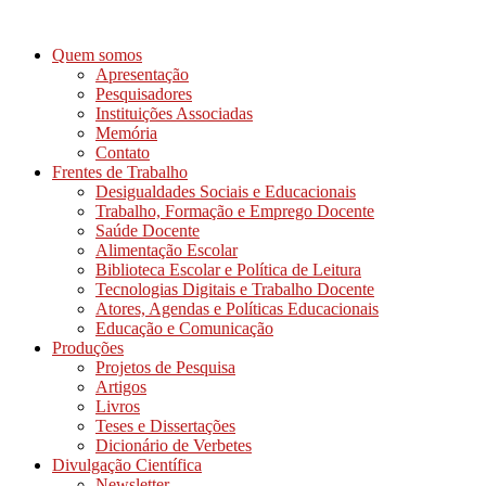
Ir
para
Quem somos
o
Apresentação
conteúdo
Pesquisadores
Instituições Associadas
Memória
Contato
Frentes de Trabalho
Desigualdades Sociais e Educacionais
Trabalho, Formação e Emprego Docente
Saúde Docente
Alimentação Escolar
Biblioteca Escolar e Política de Leitura
Tecnologias Digitais e Trabalho Docente
Atores, Agendas e Políticas Educacionais
Educação e Comunicação
Produções
Projetos de Pesquisa
Artigos
Livros
Teses e Dissertações
Dicionário de Verbetes
Divulgação Científica
Newsletter