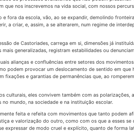
om que nos inscrevemos na vida social, com nossos percurs
ro e fora da escola, vão, ao se expandir, demolindo fronte
erir, a criar, e, assim, a se alterarem, num regime de inter
pressão de Castoriades, carrega em si, dimensões já insti
s mais generalizadas, registram estabilidades ou denuncia
uais alianças e confluências entre setores dos movimentos i
 como podem provocar um deslocamento de sentido em que
m fixações e garantias de permanências que, ao romperem
os culturais, eles convivem também com as polarizações, 
 no mundo, na sociedade e na instituição escolar.
emente feita e refeita com movimentos que tanto podem afi
ustiça e valorização do outro, como com os que a esses se
e expressar de modo cruel e explícito, quanto de forma late