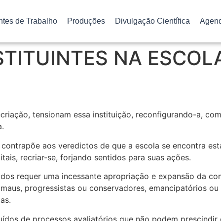
ntes de Trabalho
Produções
Divulgação Científica
Agen
TITUINTES NA ESCOL
criação, tensionam essa instituição, reconfigurando-a, co
a.
e contrapõe aos veredictos de que a escola se encontra es
tais, recriar-se, forjando sentidos para suas ações.
ntidos requer uma incessante apropriação e expansão da c
aus, progressistas ou conservadores, emancipatórios ou 
as.
uídos de processos avaliatórios que não podem prescindir 