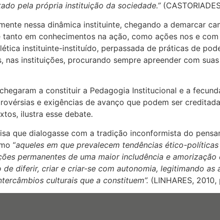
tado pela própria instituição da sociedade.”
(CASTORIADES, 
amente nessa dinâmica instituinte, chegando a demarcar ca
te tanto em conhecimentos na ação, como ações nos e com 
lética instituinte-instituído, perpassada de práticas de pod
s, nas instituições, procurando sempre apreender com su
chegaram a constituir a Pedagogia Institucional e a fecund
rovérsias e exigências de avanço que podem ser creditada
tos, ilustra esse debate.
isa que dialogasse com a tradição inconformista do pen
mo “
aqueles em que prevalecem tendências ético-política
uções permanentes de uma maior includência e amorização 
de diferir, criar e criar-se com autonomia, legitimando a
tercâmbios culturais que a constituem”.
(LINHARES, 2010, p