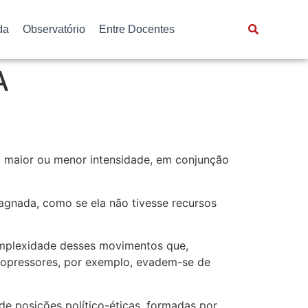
da
Observatório
Entre Docentes
A
m maior ou menor intensidade, em conjunção
tagnada, como se ela não tivesse recursos
omplexidade desses movimentos que,
opressores, por exemplo, evadem-se de
de posições político-éticas, formadas por