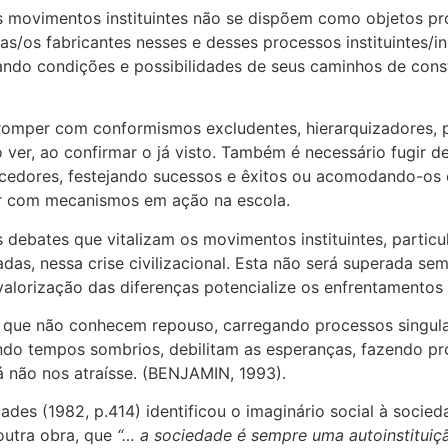
 os movimentos instituintes não se dispõem como objetos 
das/os fabricantes nesses e desses processos instituintes
cando condições e possibilidades de seus caminhos de con
romper com conformismos excludentes, hierarquizadores, p
 ver, ao confirmar o já visto. Também é necessário fugir d
ncedores, festejando sucessos e êxitos ou acomodando-os 
ver com mecanismos em ação na escola.
 debates que vitalizam os movimentos instituintes, partic
s, nessa crise civilizacional. Esta não será superada sem
alorização das diferenças potencialize os enfrentamentos 
es que não conhecem repouso, carregando processos singula
do tempos sombrios, debilitam as esperanças, fazendo pr
 não nos atraísse. (BENJAMIN, 1993).
des (1982, p.414) identificou o imaginário social à socieda
outra obra, que
“… a sociedade é sempre uma autoinstituiçã