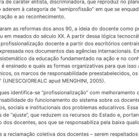
 de caráter elitista, discriminadora, que reproduz no plan
aderem à categoria de “semiprofissão” em que se enquadr
ização e ao reconhecimento.
ntaram as reformas dos anos 90, a ideia do docente como p
u em meados do século XX. A partir dessa lógica tecnocráti
rofissionalização docente a partir dos escritórios centrai
expressada nos documentos das agências internacionais. E
 sistemático da educação fundamentado na ação e no conh
 é ensinado e quais as formas organizativas para que iss
icos, os marcos de responsabilidade preestabelecidos, os 
rais” (UNESCO/OREALC apud MENGHINI, 2005).
ues identifica-se “profissionalização” com melhoramento 
nsabilidade do funcionamento do sistema sobre os docente
os, sociais e institucionais dos problemas educativos. Ess
as de “ajuste”, que reduzem os recursos do Estado e, portan
 dos docentes, aos que se responsabiliza pela baixa qua
 a reclamação coletiva dos docentes – serem respeitados 