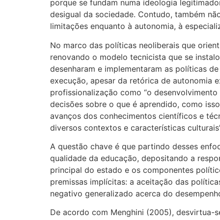
porque se fundam numa ideologia legitimadora
desigual da sociedade. Contudo, também não 
limitações enquanto à autonomia, à especial
No marco das políticas neoliberais que orie
renovando o modelo tecnicista que se instalo
desenharam e implementaram as políticas de p
execução, apesar da retórica de autonomia 
profissionalização como “o desenvolvimento
decisões sobre o que é aprendido, como isso
avanços dos conhecimentos científicos e técn
diversos contextos e características cultu
A questão chave é que partindo desses enfoq
qualidade da educação, depositando a respo
principal do estado e os componentes polític
premissas implícitas: a aceitação das polític
negativo generalizado acerca do desempenho
De acordo com Menghini (2005), desvirtua-se