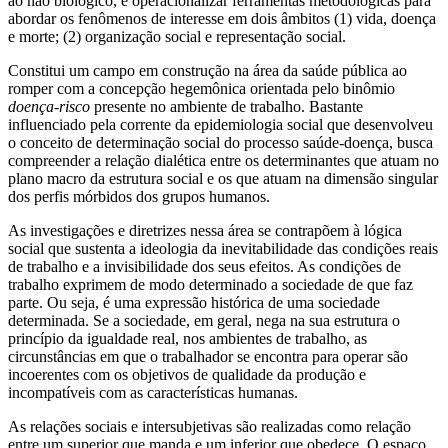
ao não biológico, e operacionalizar ferramentas metodológicas para
abordar os fenômenos de interesse em dois âmbitos (1) vida, doença
e morte; (2) organização social e representação social.
Constitui um campo em construção na área da saúde pública ao
romper com a concepção hegemônica orientada pelo binômio
doença-risco
presente no ambiente de trabalho. Bastante
influenciado pela corrente da epidemiologia social que desenvolveu
o conceito de determinação social do processo saúde-doença, busca
compreender a relação dialética entre os determinantes que atuam no
plano macro da estrutura social e os que atuam na dimensão singular
dos perfis mórbidos dos grupos humanos.
As investigações e diretrizes nessa área se contrapõem à lógica
social que sustenta a ideologia da inevitabilidade das condições reais
de trabalho e a invisibilidade dos seus efeitos. As condições de
trabalho exprimem de modo determinado a sociedade de que faz
parte. Ou seja, é uma expressão histórica de uma sociedade
determinada. Se a sociedade, em geral, nega na sua estrutura o
princípio da igualdade real, nos ambientes de trabalho, as
circunstâncias em que o trabalhador se encontra para operar são
incoerentes com os objetivos de qualidade da produção e
incompatíveis com as características humanas.
As relações sociais e intersubjetivas são realizadas como relação
entre um superior que manda e um inferior que obedece. O espaço