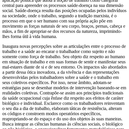
aplicação política que adota a noção de trabalho como categoria
central para apreender os processos saúde-doença na sua dimensão
social. Saúde-doença resulta das posições ocupadas pelos indivíduos
na sociedade, onde o trabalho, segundo a tradição marxista, é o
processo em que o ser humano com sua própria ação põe em
movimento as forças naturais de seu corpo, braços, pernas, cabeça e
mãos, a fim de apropriar-se dos recursos da natureza, imprimindo-
lhes forma útil à vida humana.
Inaugura novas percepções sobre as articulações entre o processo de
trabalho e a saúde ao encarar o trabalhador como sujeito e não
somente como força de trabalho. Seu objeto diz respeito ao humano
em situação de trabalho e em suas formas de sentir e manifestar seus
mal-estares diante de si e de seu entorno. Os impactos são abordados
a partir dessa ótica inovadora, a da vivência e das representações
desenvolvidas pelos trabalhadores sobre a saúde e o trabalho em
seus coletivos específicos. Por isso, nesse âmbito, adotam-se
estratégias para se desenhar modelos de intervenção baseando-se em
realidades coletivas. Contrapõe-se assim aos princípios tradicionais
da saúde ocupacional cuja ênfase diz respeito aos efeitos de caráter
biológico e individual. Esclarece como os trabalhadores reinventam
o seu dia a dia de trabalho, elaboram táticas de resistência, alteram
os códigos e constroem modos operatórios específicos,
reapropriando-se do espaço e do uso dos objetos às suas maneiras.
Busca integrar as ciências humanas às ciências sociais, o biológico