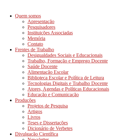
Ir
para
Quem somos
o
Apresentação
conteúdo
Pesquisadores
Instituições Associadas
Memória
Contato
Frentes de Trabalho
Desigualdades Sociais e Educacionais
Trabalho, Formação e Emprego Docente
Saúde Docente
Alimentação Escolar
Biblioteca Escolar e Política de Leitura
Tecnologias Digitais e Trabalho Docente
Atores, Agendas e Políticas Educacionais
Educação e Comunicação
Produções
Projetos de Pesquisa
Artigos
Livros
Teses e Dissertações
Dicionário de Verbetes
Divulgação Científica
Newsletter