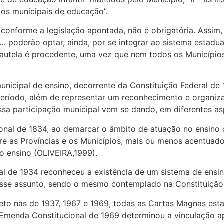
gãos municipais de educação”.
 conforme a legislação apontada, não é obrigatória. Assim,
“… poderão optar, ainda, por se integrar ao sistema estad
cautela é procedente, uma vez que nem todos os Município
municipal de ensino, decorrente da Constituição Federal de
período, além de representar um reconhecimento e organiz
sa participação municipal vem se dando, em diferentes asp
ional de 1834, ao demarcar o âmbito de atuação no ensino d
 as Províncias e os Municípios, mais ou menos acentuado
o ensino (OLIVEIRA,1999).
al de 1934 reconheceu a existência de um sistema de ensino
 esse assunto, sendo o mesmo contemplado na Constituição
xceto nas de 1937, 1967 e 1969, todas as Cartas Magnas es
A Emenda Constitucional de 1969 determinou a vinculação a