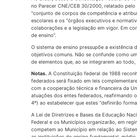
no Parecer CNE/CEB 30/2000, relatado pelo C
“conjunto de corpos de competência e atribu
escolares e os “órgãos executivos e normati
colaborações e a legislação em vigor. Em con
de ensino”.
O sistema de ensino pressupõe a existência 
objetivos comuns. Não se confunde como uma 
de elementos que, ao se integrarem ao todo,
Notas.
A Constituição federal de 1988 recon
federados será fixado em leis complementares
com a cooperação técnica e financeira da Uni
atuações dos entes federados, reafirmando os
4º) ao estabelecer que estes “definirão form
A Lei de Diretrizes e Bases da Educação Nacio
Federal e os Municípios organizarão, em regim
competem ao Município em relação ao Sistema
as instituições do ensino fundamental, médio e