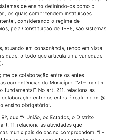
sistemas de ensino definindo-os como o
r”, os quais compreendem instituições
etente”, considerando o regime de
ios, pela Constituição de 1988, são sistemas
os, atuando em consonância, tendo em vista
rsidade, o todo que articula uma variedade
).
gime de colaboração entre os entes
e as competências do Município, “VI – manter
fundamental”. No art. 211, relaciona as
 colaboração entre os entes é reafirmado (§
 ensino obrigatório”.
8º, que “A União, os Estados, o Distrito
rt. 11, relaciona as atividades que
emas municipais de ensino compreendem: “I –
stituições de educação infantil criadas e