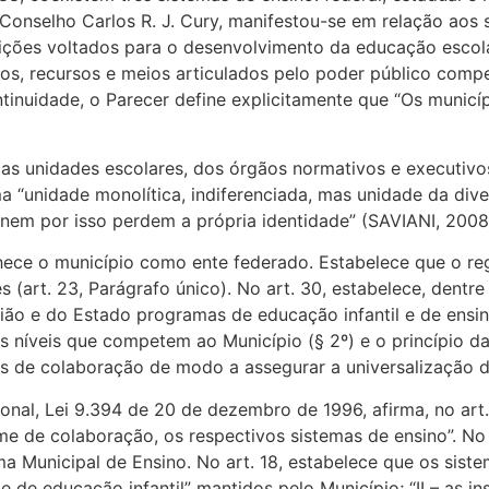
onselho Carlos R. J. Cury, manifestou-se em relação aos 
ições voltados para o desenvolvimento da educação escola
vos, recursos e meios articulados pelo poder público comp
tinuidade, o Parecer define explicitamente que “Os municíp
das unidades escolares, dos órgãos normativos e executiv
“unidade monolítica, indiferenciada, mas unidade da dive
 nem por isso perdem a própria identidade” (SAVIANI, 2008
hece o município como ente federado. Estabelece que o re
 (art. 23, Parágrafo único). No art. 30, estabelece, dentr
ão e do Estado programas de educação infantil e de ensino 
 níveis que competem ao Município (§ 2º) e o princípio da
as de colaboração de modo a assegurar a universalização do
nal, Lei 9.394 de 20 de dezembro de 1996, afirma, no art. 
e de colaboração, os respectivos sistemas de ensino”. No a
 Municipal de Ensino. No art. 18, estabelece que os sist
 de educação infantil” mantidos pelo Município; “II – as in